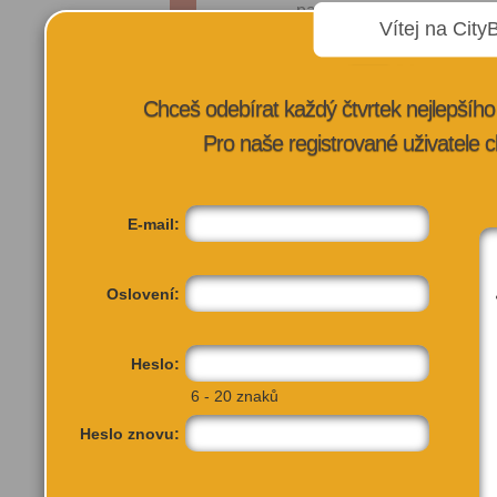
pak najdete své oblíbené 
Vítej na City
chuť.
Chceš odebírat každý čtvrtek nejlepší
Pro naše registrované uživatele c
VÍCE INFORMA
E-mail:
Oslovení:
Heslo:
6 - 20 znaků
Heslo znovu: