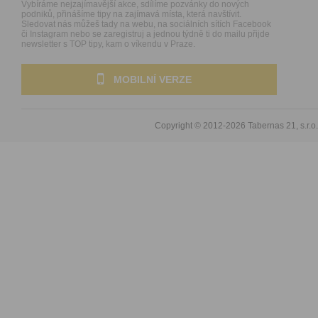
Vybíráme nejzajímavější akce, sdílíme pozvánky do nových
podniků, přinášíme tipy na zajímavá místa, která navštívit.
Sledovat nás můžeš tady na webu, na sociálních sítích Facebook
či Instagram nebo se zaregistruj a jednou týdně ti do mailu přijde
newsletter s TOP tipy, kam o víkendu v Praze.
MOBILNÍ VERZE
Copyright © 2012-2026
Tabernas 21, s.r.o.