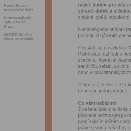
najíst. Vaříme pro vás 
Kam v Praze v
srpnu ZADARMO
zdravě, dobře a s lásko
snídani, oběd, odpolední 
Kam na nejlepší
ZMRZLINU v
Praze
Naservírujeme snídani ra
LETNÍ KINA: Kde
později. U nás totiž pos
všude se promítá
Chystáte se na výlet na 
Petřínskou rozhlednu ne
svačinku, kterou si vezme
sendvičů, salátů, quichů,
nebo v malostranských z
V prostorách Bistra 34 ta
nebo obchodní jednání.
Co vám nabízíme
Z našeho jídelního lístku 
přednost bezmasým pokrm
probíhajícím ročním obdob
právě sezonu. Všechny ak