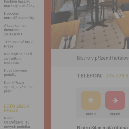
Fashion bazary,
markety a blešáky
Hooodně
netradiční podniky
Akce, kam se
dostanete
ZADARMO
TOP únikové hry v
Praze
Kde najít nejhezčí
Bistro v přízemí hotelo
zahrádky u
restaurací
Nově otevřené
TELEFON:
775 779 5
podniky
Kam v Praze
vyrazit, když venku
prší?
LÉTO 2026 V
PRAZE
oblíbit
export
NOVĚ
OTEVŘENO: 15
nových podniků
Bistro 34 je malá útuln