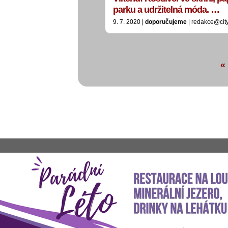
parku a udržitelná móda. …
9. 7. 2020 |
doporučujeme
| redakce@cit
«