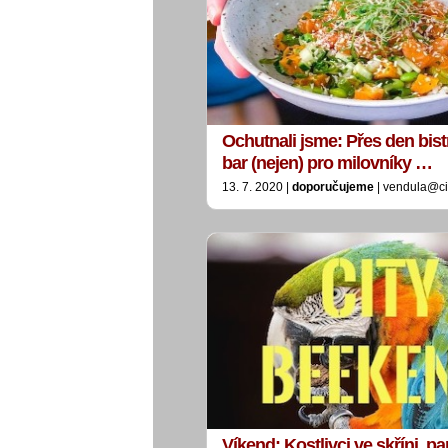
Ochutnali jsme: Přes den bist
bar (nejen) pro milovníky …
13. 7. 2020 |
doporučujeme
| vendula@ci
Víkend: Kostlivci ve skříni, p