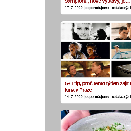
šampionů, nové výstavy, jó…
17. 7. 2020 |
doporučujeme
| redakce@ci
5+1 tip, proč tento týden zajít
kina v Praze
14. 7. 2020 |
doporučujeme
| redakce@ci