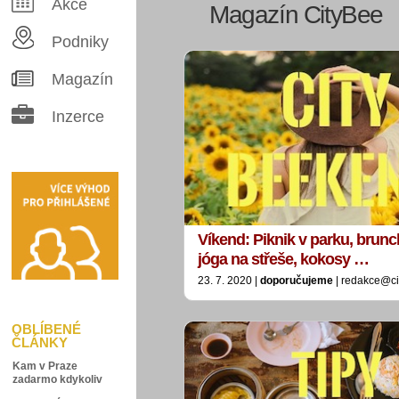
Akce
Magazín CityBee
Podniky
Magazín
Inzerce
Víkend: Piknik v parku, brunc
jóga na střeše, kokosy …
23. 7. 2020 |
doporučujeme
| redakce@ci
OBLÍBENÉ
ČLÁNKY
Kam v Praze
zadarmo kdykoliv