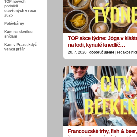
TOP nových
podniků
otevřených v roce
2025
Polévkárny
Kam na skvělou
snídani
TOP akce týdne: Jóga v klášte
na lodi, kynuté knedlíč…
Kam v Praze, když
venku prší?
20. 7. 2020 |
doporučujeme
| redakce@ci
Francouzské trhy, fish & beer