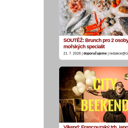
SOUTĚŽ: Brunch pro 2 osoby
mořských specialit
21. 7. 2026 |
doporučujeme
| redakce@ci
Víkend: Francouzský trh, jap