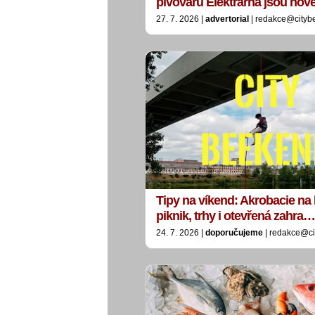
pivovaru Elektrárna jsou no
27. 7. 2026 |
advertorial
| redakce@cityb
Tipy na víkend: Akrobacie na 
piknik, trhy i otevřená zahra…
24. 7. 2026 |
doporučujeme
| redakce@ci