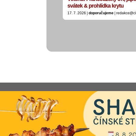
svátek & prohlídka krytu
17. 7. 2026 |
doporučujeme
| redakce@ci