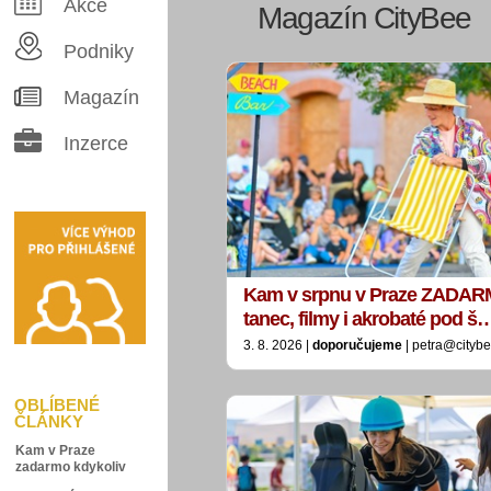
Akce
Magazín CityBee
Podniky
Magazín
Inzerce
Kam v srpnu v Praze ZADAR
tanec, filmy i akrobaté pod š
3. 8. 2026 |
doporučujeme
| petra@citybe
OBLÍBENÉ
ČLÁNKY
Kam v Praze
zadarmo kdykoliv