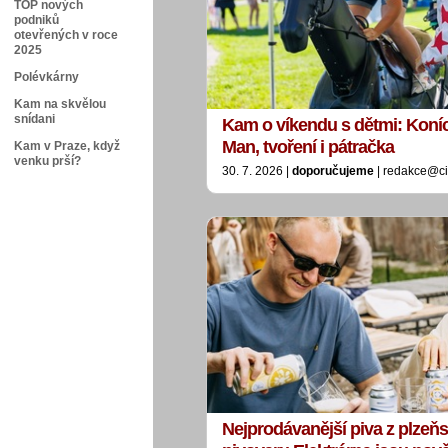
TOP nových
podniků
otevřených v roce
2025
Polévkárny
Kam na skvělou
snídani
Kam o víkendu s dětmi: Koníci
Man, tvoření i pátračka
Kam v Praze, když
venku prší?
30. 7. 2026 |
doporučujeme
| redakce@ci
Nejprodávanější piva z plzeň