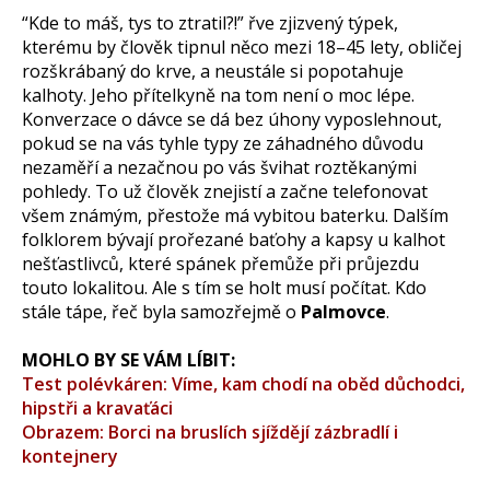
“Kde to máš, tys to ztratil?!” řve zjizvený týpek,
kterému by člověk tipnul něco mezi 18–45 lety, obličej
rozškrábaný do krve, a neustále si popotahuje
kalhoty. Jeho přítelkyně na tom není o moc lépe.
Konverzace o dávce se dá bez úhony vyposlehnout,
pokud se na vás tyhle typy ze záhadného důvodu
nezaměří a nezačnou po vás švihat roztěkanými
pohledy. To už člověk znejistí a začne telefonovat
všem známým, přestože má vybitou baterku. Dalším
folklorem bývají prořezané baťohy a kapsy u kalhot
nešťastlivců, které spánek přemůže při průjezdu
touto lokalitou. Ale s tím se holt musí počítat. Kdo
stále tápe, řeč byla samozřejmě o
Palmovce
.
MOHLO BY SE VÁM LÍBIT:
Test polévkáren: Víme, kam chodí na oběd důchodci,
hipstři a kravaťáci
Obrazem: Borci na bruslích sjíždějí zázbradlí i
kontejnery