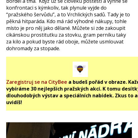
bordel a tma. Když už se člověku poštěstí a vyhne se
konfrontaci s kýmkoliv, tak plynule vyjde do
“pražského šervůdu”, a to Vrchlických sadů. Tady je to
pěkná hitparáda. Kdo má rád výhodné nákupy, tohle
místo je pro něj jako dělané. Můžete si zde zakoupit
cikánskou prostitutku za stovku, gram perníku taky
za kilo a pokud byste rád oboje, můžete usmlouvat
dohromady za stopade.
Zaregistruj se na CityBee
a budeš pořád v obraze. Kaž
vybíráme 30 nejlepších pražských akcí. K tomu desítk
dlouhodobých výstav a speciálních nabídek. Zkus to a
uvidíš!