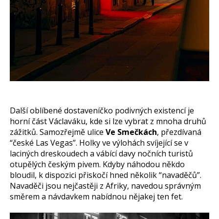
Další oblíbené dostaveníčko podivných existencí je
horní část Václaváku, kde si lze vybrat z mnoha druhů
zážitků. Samozřejmě ulice
Ve Smečkách
, přezdívaná
“české Las Vegas”. Holky ve výlohách svíjející se v
laciných dreskoudech a vábící davy nočních turistů
otupělých českým pivem. Kdyby náhodou někdo
bloudil, k dispozici přiskočí hned několik “navaděčů”.
Navaděči jsou nejčastěji z Afriky, navedou správným
směrem a návdavkem nabídnou nějakej ten fet.