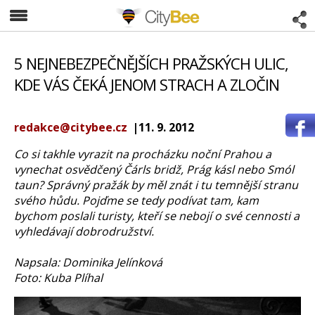
CityBee
5 NEJNEBEZPEČNĚJŠÍCH PRAŽSKÝCH ULIC,
KDE VÁS ČEKÁ JENOM STRACH A ZLOČIN
redakce@citybee.cz
|11. 9. 2012
Co si takhle vyrazit na procházku noční Prahou a
vynechat osvědčený Čárls bridž, Prág kásl nebo Smól
taun? Správný pražák by měl znát i tu temnější stranu
svého hůdu. Pojďme se tedy podívat tam, kam
bychom poslali turisty, kteří se nebojí o své cennosti a
vyhledávají dobrodružství.
Napsala: Dominika Jelínková
Foto: Kuba Plíhal