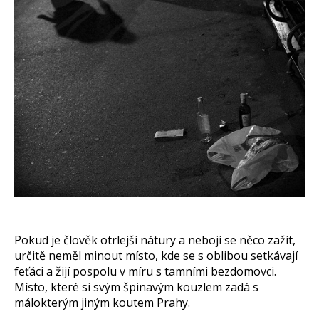
Pokud je člověk otrlejší nátury a nebojí se něco zažít,
určitě neměl minout místo, kde se s oblibou setkávají
feťáci a žijí pospolu v míru s tamními bezdomovci.
Místo, které si svým špinavým kouzlem zadá s
málokterým jiným koutem Prahy.