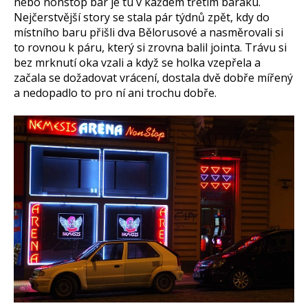
nebo nonstop bar je tu v každém třetím baráku.
Nejčerstvější story se stala pár týdnů zpět, kdy do
místního baru přišli dva Bělorusové a nasměrovali si
to rovnou k páru, který si zrovna balil jointa. Trávu si
bez mrknutí oka vzali a když se holka vzepřela a
začala se dožadovat vrácení, dostala dvě dobře mířený
a nedopadlo to pro ní ani trochu dobře.