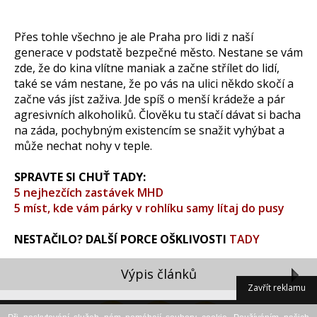
Přes tohle všechno je ale Praha pro lidi z naší
generace v podstatě bezpečné město. Nestane se vám
zde, že do kina vlítne maniak a začne střílet do lidí,
také se vám nestane, že po vás na ulici někdo skočí a
začne vás jíst zaživa. Jde spíš o menší krádeže a pár
agresivních alkoholiků. Člověku tu stačí dávat si bacha
na záda, pochybným existencím se snažit vyhýbat a
může nechat nohy v teple.
SPRAVTE SI CHUŤ TADY:
5 nejhezčích zastávek MHD
5 míst, kde vám párky v rohlíku samy lítaj do pusy
NESTAČILO? DALŠÍ PORCE OŠKLIVOSTI
TADY
Výpis článků
Zavřít reklamu