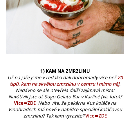
1) KAM NA ZMRZLINU
Už na jaře jsme v redakci dali dohromady více než
20
tipů, kam na skvělou zmrzlinu v centru i mimo něj
.
Nedávno se ale otevřela další zajímavá místa:
Navštívili jste už Sugo Gelato Bar v Karlíně (viz foto)?
Více➠ZDE
Nebo víte, že pekárna Kus koláče na
Vinohradech má nově v nabídce speciální koláčovou
zmrzlinu? Tak kam vyrazíte?
Více➠ZDE