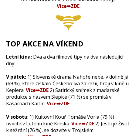
Více➠ZDE
TOP AKCE NA VÍKEND
Letní kina:
Dva a dva filmové tipy na dva následující
dny:
V pátek:
1) Slovenské drama Nahoře nebe, v dolině já
(69 %), které získalo Českého lva za režii, hrají v kině u
Keplera.
Více➠ZDE
2) Satirický snímek z maďarské
produkce s názvem Slepice (71 %) se promítá v
Kasárnách Karlín.
Více➠ZDE
V sobotu
: 1) Kultovní Kouř Tomáše Vorla (79 %)
uvidíte v Letním kině Kinská.
Více➠ZDE
2) Jestli je Život
k sežrání (76 %), se dozvíte v Trojském