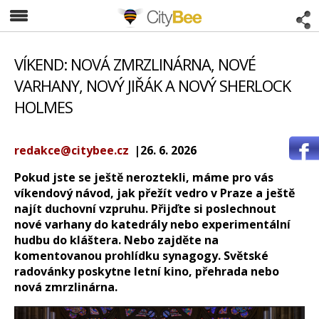
CityBee
VÍKEND: NOVÁ ZMRZLINÁRNA, NOVÉ
VARHANY, NOVÝ JIŘÁK A NOVÝ SHERLOCK
HOLMES
redakce@citybee.cz
|26. 6. 2026
Pokud jste se ještě neroztekli, máme pro vás
víkendový návod, jak přežít vedro v Praze a ještě
najít duchovní vzpruhu. Přijďte si poslechnout
nové varhany do katedrály nebo experimentální
hudbu do kláštera. Nebo zajděte na
komentovanou prohlídku synagogy. Světské
radovánky poskytne letní kino, přehrada nebo
nová zmrzlinárna.