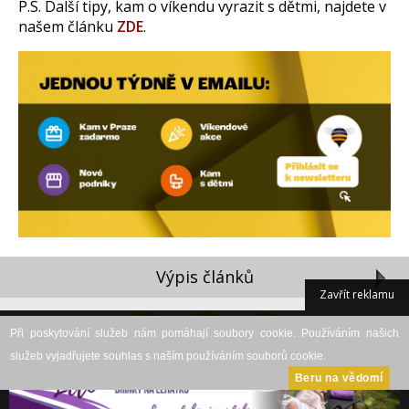
P.S. Další tipy, kam o víkendu vyrazit s dětmi, najdete v
našem článku
ZDE
.
Výpis článků
Zavřít reklamu
Při poskytování služeb nám pomáhají soubory cookie. Používáním našich
služeb vyjadřujete souhlas s naším používáním souborů cookie.
Beru na vědomí
DESKTOP VERZE