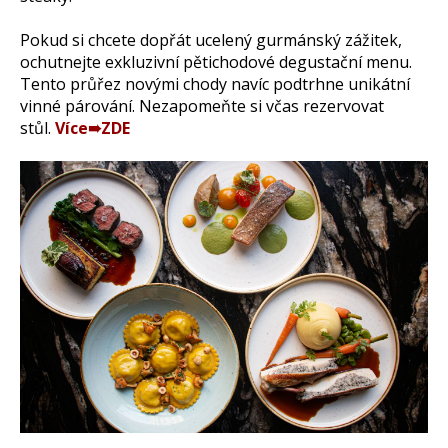
Pokud si chcete dopřát ucelený gurmánský zážitek,
ochutnejte exkluzivní pětichodové degustační menu.
Tento průřez novými chody navíc podtrhne unikátní
vinné párování. Nezapomeňte si včas rezervovat
stůl.
Více➠ZDE