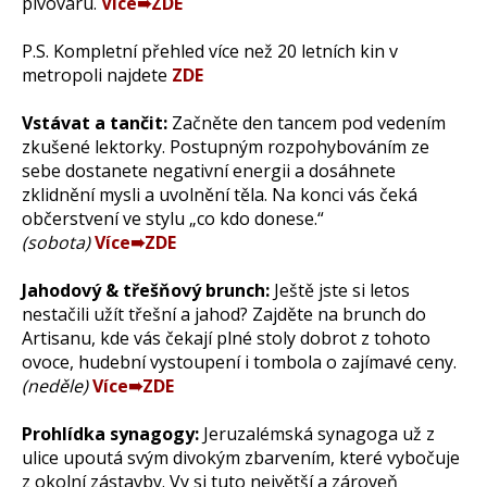
pivovaru.
Více➠ZDE
P.S. Kompletní přehled více než 20 letních kin v
metropoli najdete
ZDE
Vstávat a tančit:
Začněte den tancem pod vedením
zkušené lektorky. Postupným rozpohybováním ze
sebe dostanete negativní energii a dosáhnete
zklidnění mysli a uvolnění těla. Na konci vás čeká
občerstvení ve stylu „co kdo donese.“
(sobota)
Více➠ZDE
Jahodový & třešňový brunch:
Ještě jste si letos
nestačili užít třešní a jahod? Zajděte na brunch do
Artisanu, kde vás čekají plné stoly dobrot z tohoto
ovoce, hudební vystoupení i tombola o zajímavé ceny.
(neděle)
Více➠ZDE
Prohlídka synagogy:
Jeruzalémská synagoga už z
ulice upoutá svým divokým zbarvením, které vybočuje
z okolní zástavby. Vy si tuto největší a zároveň