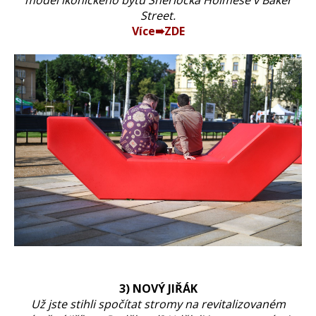
model ikonického bytu Sherlocka Holmese v Baker
Street.
Více➠ZDE
3) NOVÝ JIŘÁK
Už jste stihli spočítat stromy na revitalizovaném