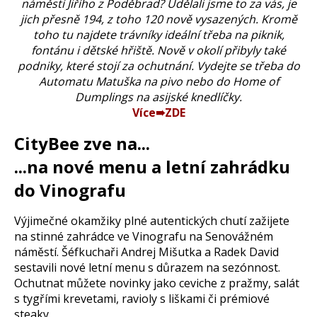
náměstí Jiřího z Poděbrad? Udělali jsme to za vás, je
jich přesně 194, z toho 120 nově vysazených. Kromě
toho tu najdete trávníky ideální třeba na piknik,
fontánu i dětské hřiště. Nově v okolí přibyly také
podniky, které stojí za ochutnání. Vydejte se třeba do
Automatu Matuška na pivo nebo do Home of
Dumplings na asijské knedlíčky.
Více➠ZDE
CityBee zve na...
...na nové menu a letní zahrádku
do Vinografu
Výjimečné okamžiky plné autentických chutí zažijete
na stinné zahrádce ve Vinografu na Senovážném
náměstí. Šéfkuchaři Andrej Mišutka a Radek David
sestavili nové letní menu s důrazem na sezónnost.
Ochutnat můžete novinky jako ceviche z pražmy, salát
s tygřími krevetami, ravioly s liškami či prémiové
steaky.