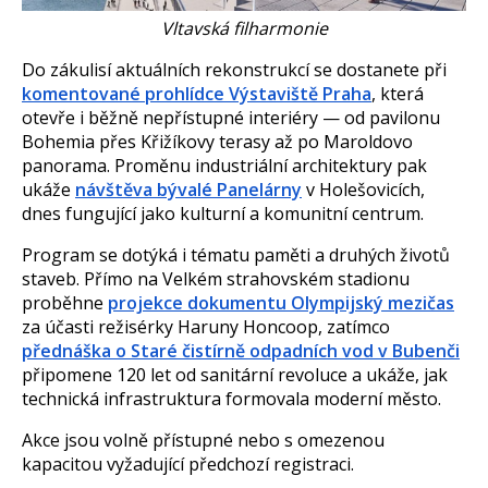
Vltavská filharmonie
Do zákulisí aktuálních rekonstrukcí se dostanete při
komentované prohlídce Výstaviště Praha
, která
otevře i běžně nepřístupné interiéry — od pavilonu
Bohemia přes Křižíkovy terasy až po Maroldovo
panorama. Proměnu industriální architektury pak
ukáže
návštěva bývalé Panelárny
v Holešovicích,
dnes fungující jako kulturní a komunitní centrum.
Program se dotýká i tématu paměti a druhých životů
staveb. Přímo na Velkém strahovském stadionu
proběhne
projekce dokumentu Olympijský mezičas
za účasti režisérky Haruny Honcoop, zatímco
přednáška o Staré čistírně odpadních vod v Bubenči
připomene 120 let od sanitární revoluce a ukáže, jak
technická infrastruktura formovala moderní město.
Akce jsou volně přístupné nebo s omezenou
kapacitou vyžadující předchozí registraci.