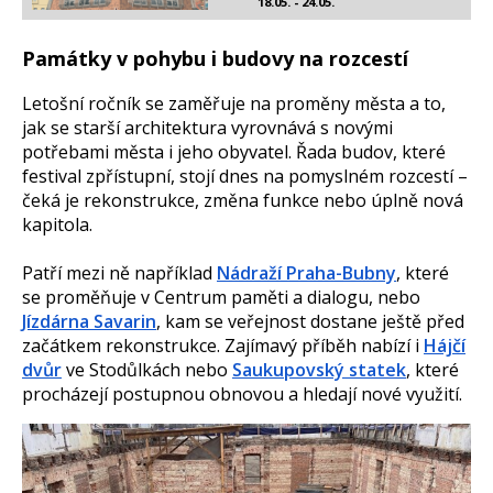
18.05. - 24.05.
Památky v pohybu i budovy na rozcestí
Letošní ročník se zaměřuje na proměny města a to,
jak se starší architektura vyrovnává s novými
potřebami města i jeho obyvatel. Řada budov, které
festival zpřístupní, stojí dnes na pomyslném rozcestí –
čeká je rekonstrukce, změna funkce nebo úplně nová
kapitola.
Patří mezi ně například
Nádraží Praha-Bubny
, které
se proměňuje v Centrum paměti a dialogu, nebo
Jízdárna Savarin
, kam se veřejnost dostane ještě před
začátkem rekonstrukce. Zajímavý příběh nabízí i
Hájčí
dvůr
ve Stodůlkách nebo
Saukupovský statek
, které
procházejí postupnou obnovou a hledají nové využití.