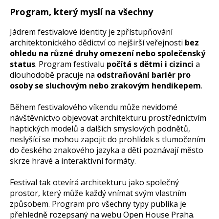
Program, který myslí na všechny
Jádrem festivalové identity je zpřístupňování
architektonického dědictví co nejširší veřejnosti
bez
ohledu na různé druhy omezení nebo společenský
status
. Program festivalu
počítá s dětmi i cizinci
a
dlouhodobě pracuje na
odstraňování bariér pro
osoby se sluchovým nebo zrakovým hendikepem
.
Během festivalového víkendu může
nevidomé
návštěvnictvo objevovat architekturu prostřednictvím
haptických modelů a dalších smyslových podnětů,
neslyšící se mohou zapojit do prohlídek s tlumočením
do českého znakového jazyka a děti poznávají město
skrze hravé a interaktivní formáty.
Festival tak otevírá architekturu jako společný
prostor, který může každý vnímat svým vlastním
způsobem. Program pro všechny typy publika je
přehledně rozepsaný na webu Open House Praha.