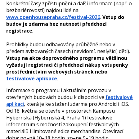
Konkrétní časy zpřístupnění a další informace (např. o
bezbariérovosti) najdou lidé na
www.openhousepraha.cz/festival-2026
.
Vstup do
budov je zdarma bez nutnosti předchozí
registrace
.
Prohlídky budou odbavovány průběžně nebo v
předem avizovaných časech (nevidomí, neslyšící, děti).
Vstup na akce doprovodného programu většinou
vyžadují registraci či předchozí nákup vstupenky
prostřednictvím webových stránek nebo
festivalové aplikace
.
Informace o programu i aktuálním provozu v
otevřených budovách budou k dispozici ve
festivalové
aplikaci
, která je ke stažení zdarma pro Android i iOS.
Od 18. května se otevře v prostorách Kampusu
Hybernská (Hybernská 4, Praha 1) festivalové
infocentrum s možností zakoupení festivalových
materiálů i limitované edice merchandise. Otevírací
doba: po–pá 10–18 hodin, so–ne 9–19 hodin.