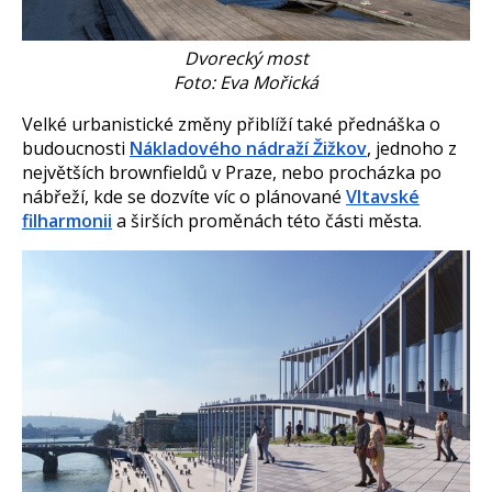
Dvorecký most
Foto: Eva Mořická
Velké urbanistické změny přiblíží také přednáška o
budoucnosti
Nákladového nádraží Žižkov
, jednoho z
největších brownfieldů v Praze, nebo procházka po
nábřeží, kde se dozvíte víc o plánované
Vltavské
filharmonii
a širších proměnách této části města.