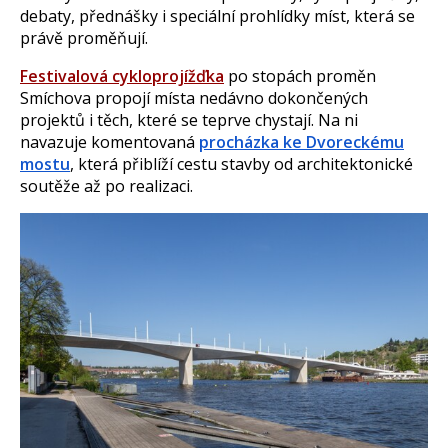
debaty, přednášky i speciální prohlídky míst, která se
právě proměňují.
Festivalová
cykloprojížďka
po stopách proměn
Smíchova propojí místa nedávno dokončených
projektů i těch, které se teprve chystají. Na ni
navazuje komentovaná
procházka ke Dvoreckému
mostu
, která přiblíží cestu stavby od architektonické
soutěže až po realizaci.