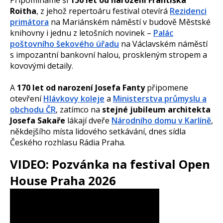
Připomínáme si
150 let od narození Františka
Roitha
, z jehož repertoáru festival otevírá
Rezidenci
primátora
na Mariánském náměstí v budově Městské
knihovny i jednu z letošních novinek –
Palác
poštovního šekového úřadu
na Václavském náměstí
s impozantní bankovní halou, proskleným stropem a
kovovými detaily.
A
170 let od narození Josefa Fanty
připomene
otevření
Hlávkovy koleje
a
Ministerstva průmyslu a
obchodu ČR
, zatímco na
stejné jubileum architekta
Josefa Sakaře
lákají dveře
Národního domu v Karlíně
,
někdejšího místa lidového setkávání, dnes sídla
Českého rozhlasu Rádia Praha.
VIDEO: Pozvánka na festival Open
House Praha 2026