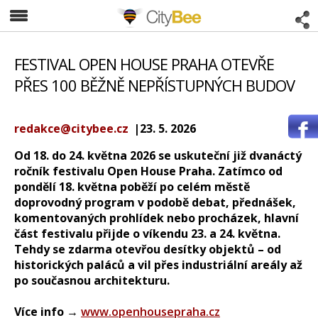
CityBee
FESTIVAL OPEN HOUSE PRAHA OTEVŘE
PŘES 100 BĚŽNĚ NEPŘÍSTUPNÝCH BUDOV
redakce@citybee.cz
|23. 5. 2026
Od 18. do 24. května 2026 se uskuteční již dvanáctý
ročník festivalu Open House Praha. Zatímco od
pondělí 18. května poběží po celém městě
doprovodný program v podobě debat, přednášek,
komentovaných prohlídek nebo procházek, hlavní
část festivalu přijde o víkendu 23. a 24. května.
Tehdy se zdarma otevřou desítky objektů – od
historických paláců a vil přes industriální areály až
po současnou architekturu.
Více info →
www.openhousepraha.cz