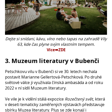
Dejte si snídani, kávu, víno nebo tapas na zahradě Vily
63, kde čas plyne svým vlastním tempem.
Více➠ZDE
3. Muzeum literatury v Bubenči
Petschkovu vilu v Bubenči si ve 30. letech nechala
postavit Marianne Gellertová-Petschková. Po druhé
světové válce ji využívala čínská ambasáda a od roku
2022 v ní sídlí Muzeum literatury.
Ve vile je k vidění stálá expozice
Rozečtený svět,
která
v deseti tematicky zaměřených výstavách představuje
sbírku Muzea literatury. Plus se zde konají i