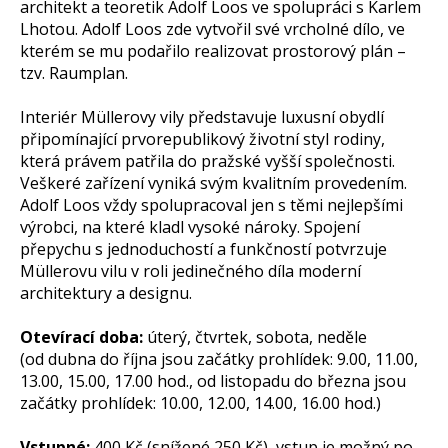
architekt a teoretik Adolf Loos ve spolupráci s Karlem
Lhotou. Adolf Loos zde vytvořil své vrcholné dílo, ve
kterém se mu podařilo realizovat prostorový plán –
tzv. Raumplan.
Interiér Müllerovy vily představuje luxusní obydlí
připomínající prvorepublikový životní styl rodiny,
která právem patřila do pražské vyšší společnosti.
Veškeré zařízení vyniká svým kvalitním provedením.
Adolf Loos vždy spolupracoval jen s těmi nejlepšími
výrobci, na které kladl vysoké nároky. Spojení
přepychu s jednoduchostí a funkčností potvrzuje
Müllerovu vilu v roli jedinečného díla moderní
architektury a designu.
Otevírací doba:
úterý, čtvrtek, sobota, neděle
(od dubna do října jsou začátky prohlídek: 9.00, 11.00,
13.00, 15.00, 17.00 hod., od listopadu do března jsou
začátky prohlídek: 10.00, 12.00, 14.00, 16.00 hod.)
Vstupné:
400 Kč (snížené 250 Kč), vstup je možný po