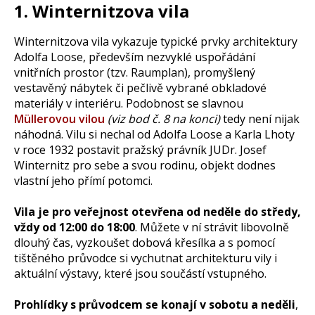
1. Winternitzova vila
Winternitzova vila vykazuje typické prvky architektury
Adolfa Loose, především nezvyklé uspořádání
vnitřních prostor (tzv. Raumplan), promyšlený
vestavěný nábytek či pečlivě vybrané obkladové
materiály v interiéru. Podobnost se slavnou
Müllerovou vilou
(viz bod č. 8 na konci)
tedy není nijak
náhodná. Vilu si nechal od Adolfa Loose a Karla Lhoty
v roce 1932 postavit pražský právník JUDr. Josef
Winternitz pro sebe a svou rodinu, objekt dodnes
vlastní jeho přímí potomci.
Vila je pro veřejnost otevřena od neděle do středy,
vždy od 12:00 do 18:00
. Můžete v ní strávit libovolně
dlouhý čas, vyzkoušet dobová křesílka a s pomocí
tištěného průvodce si vychutnat architekturu vily i
aktuální výstavy, které jsou součástí vstupného.
Prohlídky s průvodcem se konají v sobotu a neděli
,