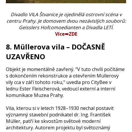
Divadlo VILA Štvanice je ojedinělá ostrovní scéna v
centru Prahy. Je domovem dvou nezávislých souborů:
Geisslers Hofcomoedianten a Divadla LETÍ.
Více➠ZDE
8. Müllerova vila – DOČASNĚ
UZAVŘENO
Objekt je momentálně zavřený. "V tuto chvíli počítáme
s dokončením rekonstrukce a otevřením Müllerovy
vily cca v září tohoto roku," uvedla pro CityBee v
lednu Ester Fleischerová, vedoucí externí a interní
komunikace Muzea Prahy.
Vila, kterou si v letech 1928–1930 nechal postavit
významný stavební podnikatel dr. Ing. František
Müller, patří ke skvostům světové moderní
architektury. Autorem projektu byl světoznámý