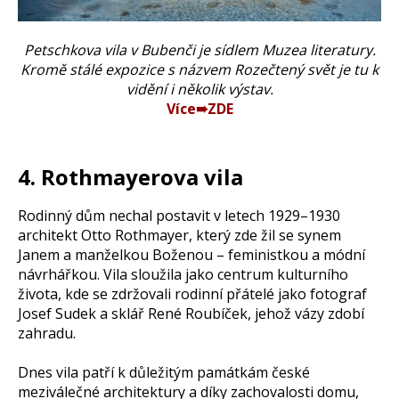
Petschkova vila v Bubenči je sídlem Muzea literatury.
Kromě stálé expozice s názvem Rozečtený svět je tu k
vidění i několik výstav.
Více➠ZDE
4. Rothmayerova vila
Rodinný dům nechal postavit v letech 1929–1930
architekt Otto Rothmayer, který zde žil se synem
Janem a manželkou Boženou – feministkou a módní
návrhářkou. Vila sloužila jako centrum kulturního
života, kde se zdržovali rodinní přátelé jako fotograf
Josef Sudek a sklář René Roubíček, jehož vázy zdobí
zahradu.
Dnes vila patří k důležitým památkám české
meziválečné architektury a díky zachovalosti domu,