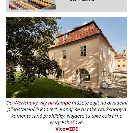
Do
Werichovy vily na Kampě
můžete zajít na divadelní
představení či koncert. Konají se tu také workshopy a
komentované prohlídky. Najdete tu také cukrárnu
Ivety Fabešové.
Více➠ZDE