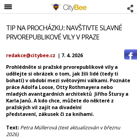
CityBee
TIP NA PROCHÁZKU: NAVŠTIVTE SLAVNÉ
PRVOREPUBLIKOVÉ VILY V PRAZE
redakce@citybee.cz
| 7. 4. 2026
Prohlédněte si pražské prvorepublikové vily a
udělejte si obrázek o tom, jak žili lidé (tedy ti
bohatí) v období mezi světovými válkami. Poznáte
práce Adolfa Loose, Otty Rothmayera nebo
mladých avantgardních architektů Jiřího Štursy a
Karla Janů. A kdo chce, můžete do některé z
pražských vil zajít na divadelní
představení, zákusek či za knihami.
Text:
Petra Müllerová (text aktualizován v březnu
2026)