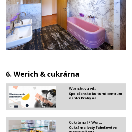
6. Werich & cukrárna
Werichova vila
Společensko kulturní centrum
v srdci Prahy na…
Cukrárna IF Wer…
Cukrárna Ivety Fabešové ve
Werichově vile.