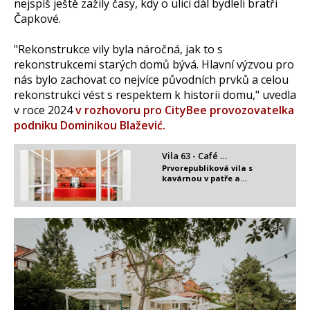
nejspíš ještě zažily časy, kdy o ulici dál bydleli bratři
Čapkové.
"Rekonstrukce vily byla náročná, jak to s
rekonstrukcemi starých domů bývá. Hlavní výzvou pro
nás bylo zachovat co nejvíce původních prvků a celou
rekonstrukci vést s respektem k historii domu," uvedla
v roce 2024
v rozhovoru pro CityBee provozovatelka
podniku Dominikou Blažević.
Vila 63 - Café …
Prvorepubliková vila s
kavárnou v patře a…