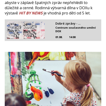
abyste v záplavě špatných zpráv nepřehlédli to
důležité a cenné. Rodinná výtvarná dílna v DOXu k
výstavě
HIT BY NEWS
je vhodná pro děti od 5 let.
Dobré zprávy - …
Centrum současného umění
DOX
01.08.
14:00