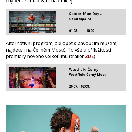
chybět ani malování na obličej.
Spider-Man Day …
Comicspoint
01.08.
10:00
Alternativní program, ale opět s pavoučím mužem,
najdete i na Černém Mostě. To vše u příležitosti
premiéry nového velkofilmu (trailer
ZDE
)
Westfield Černý…
Westfield Černý Most
20.07. - 02.08.