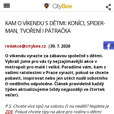
CityBee
KAM O VÍKENDU S DĚTMI: KONÍCI, SPIDER-
MAN, TVOŘENÍ I PÁTRAČKA
redakce@citybee.cz
|30. 7. 2026
O víkendu vyrazte za zábavou společně s dětmi.
Vybrali jsme pro vás ty nejzajímavější akce v
metropoli pro malé i velké. Poradíme vám, kam s
vašimi ratolestmi v Praze vyrazit, pokud se chcete
pobavit, inspirovat nebo jen utéct nudě sobotního
či nedělního odpoledne. Článek pravidelně každý
týden aktualizujeme (vždy nejpozději ve čtvrtek
večer).
P.S. Chcete více tipů na sobotu či na neděli? Najdete je
ZDE
. Pokud chcete tipy na akce pro rodiny s dětmi