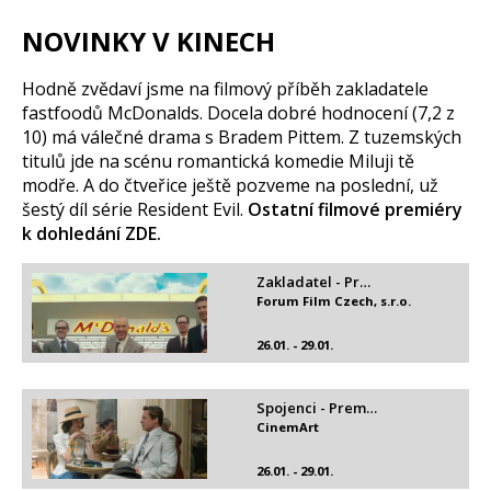
NOVINKY V KINECH
Hodně zvědaví jsme na filmový příběh zakladatele
fastfoodů McDonalds. Docela dobré hodnocení (7,2 z
10) má válečné drama s Bradem Pittem. Z tuzemských
titulů jde na scénu romantická komedie Miluji tě
modře. A do čtveřice ještě pozveme na poslední, už
šestý díl série Resident Evil.
Ostatní filmové premiéry
k dohledání ZDE.
Zakladatel - Pr…
Forum Film Czech, s.r.o.
26.01. - 29.01.
Spojenci - Prem…
CinemArt
26.01. - 29.01.