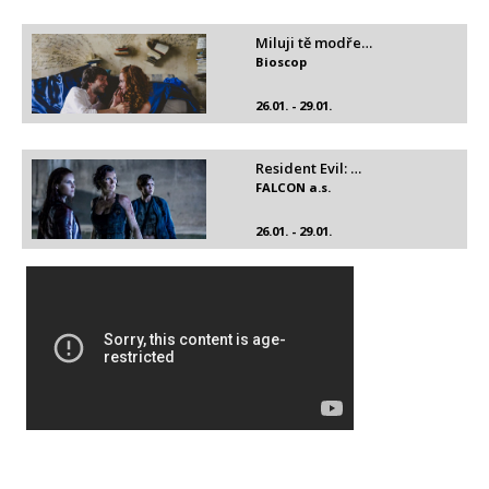
Miluji tě modře…
Bioscop
26.01. - 29.01.
Resident Evil: …
FALCON a.s.
26.01. - 29.01.