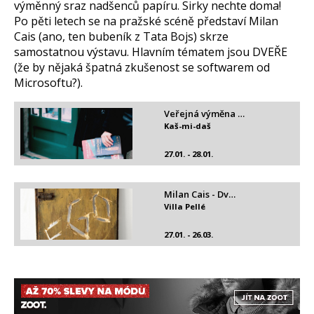
výměnný sraz nadšenců papíru. Sirky nechte doma!
Po pěti letech se na pražské scéně představí Milan
Cais (ano, ten bubeník z Tata Bojs) skrze
samostatnou výstavu. Hlavním tématem jsou DVEŘE
(že by nějaká špatná zkušenost se softwarem od
Microsoftu?).
Veřejná výměna …
Kaš-mi-daš
27.01. - 28.01.
Milan Cais - Dv…
Villa Pellé
27.01. - 26.03.