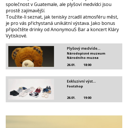
společnost v Guatemale, ale plyšoví medvídci jsou
prostě zajímavější.
Toužíte-li seznat, jak tenisky zrcadlí atmosféru měst,
je pro vás přichystaná unikátní výstava. Jako bonus
připočtěte drinky od AnonymouS Bar a koncert Kláry
Vytiskové.
Plyšový medvíde…
Národopisné muzeum
Národního muzea
26.01.
18:00
Exkluzivní výst…
Footshop
26.01.
19:00