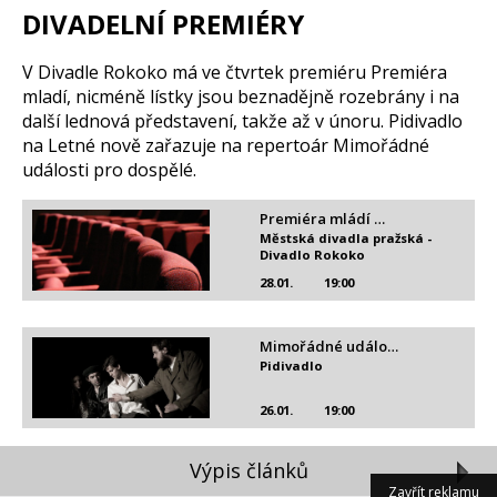
DIVADELNÍ PREMIÉRY
V Divadle Rokoko má ve čtvrtek premiéru Premiéra
mladí, nicméně lístky jsou beznadějně rozebrány i na
další lednová představení, takže až v únoru. Pidivadlo
na Letné nově zařazuje na repertoár Mimořádné
události pro dospělé.
Premiéra mládí …
Městská divadla pražská -
Divadlo Rokoko
28.01.
19:00
Mimořádné událo…
Pidivadlo
26.01.
19:00
Výpis článků
Zavřít reklamu