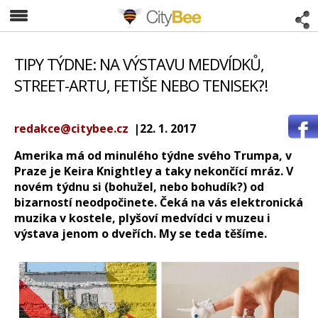
CityBee
TIPY TÝDNE: NA VÝSTAVU MEDVÍDKŮ,
STREET-ARTU, FETIŠE NEBO TENISEK?!
redakce@citybee.cz
|22. 1. 2017
Amerika má od minulého týdne svého Trumpa, v
Praze je Keira Knightley a taky nekončící mráz. V
novém týdnu si (bohužel, nebo bohudík?) od
bizarností neodpočinete. Čeká na vás elektronická
muzika v kostele, plyšoví medvídci v muzeu i
výstava jenom o dveřích. My se teda těšíme.