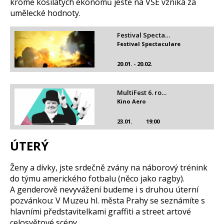
kromě košilatých ekonomů ještě na VŠE vzniká za
umělecké hodnoty.
Festival Specta…
Festival Spectaculare
20.01. - 20.02.
MultiFest 6. ro…
Kino Aero
23.01.
19:00
ÚTERÝ
Ženy a dívky, jste srdečně zvány na náborový trénink
do týmu amerického fotbalu (něco jako ragby).
A genderově nevyvážení budeme i s druhou úterní
pozvánkou: V Muzeu hl. města Prahy se seznámíte s
hlavními představitelkami graffiti a street artové
celosvětové scény.