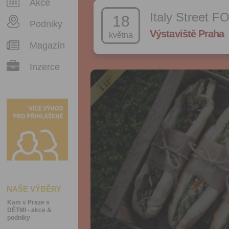
Akce
Italy Street F
18
Podniky
Výstaviště Praha
května
Magazín
Inzerce
NAŠE VÝBĚRY
Kam v Praze s
DĚTMI - akce &
podniky