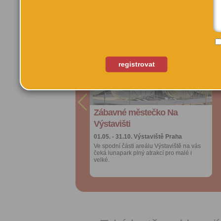
Další akce pořadatele:
Přidat do
Přidat do
oblíbených
oblíbených
registrovat
Sdílet:
Sdílet:
Facebook
Facebook
export do
export do
kalendáře
kalendáře
Zábavné městečko Na
Zábavné městečko Na
Více výhod pro
Více výhod pro
přihlášené
přihlášené
Výstavišti
Výstavišti
01.05. - 31.10.
01.05. - 31.10.
Výstaviště Praha
Výstaviště Praha
Ve spodní části areálu Výstaviště na vás
Ve spodní části areálu Výstaviště na vás
čeká lunapark plný atrakcí pro malé i
čeká lunapark plný atrakcí pro malé i
velké.
velké.