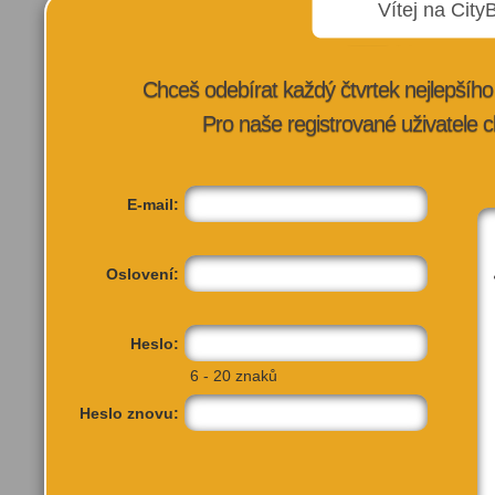
Vítej na City
Chceš odebírat každý čtvrtek nejlepší
Pro naše registrované uživatele c
E-mail:
Oslovení:
Heslo:
6 - 20 znaků
Heslo znovu:
Výstaviště Praha
Výst
Tel:
Pra