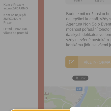
oblíbit
export
Kam v Praze v
srpnu ZADARMO
Budete mit možnost ochutn
Kam na nejlepší
nejlepšími kuchaři, vždy
ZMRZLINU v
Praze
Agentura Non Solo Eventi 
možnost pořádání tohoto f
LETNÍ KINA: Kde
všude se promítá
italských delikates ve fo
vždy otevřené novinkám a
italskému jídlu se všemi
VÍCE INFORMA