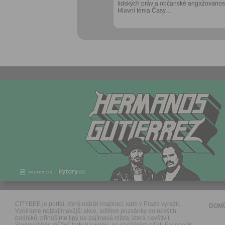
lidských práv a občanské angažovanost
Hlavní téma Časy…
CITYBEE je portál, který nabízí inspiraci, kam v Praze vyrazit.
DOM
Vybíráme nejzajímavější akce, sdílíme pozvánky do nových
podniků, přinášíme tipy na zajímavá místa, která navštívit.
Sledovat nás můžeš tady na webu, na sociálních sítích Facebook