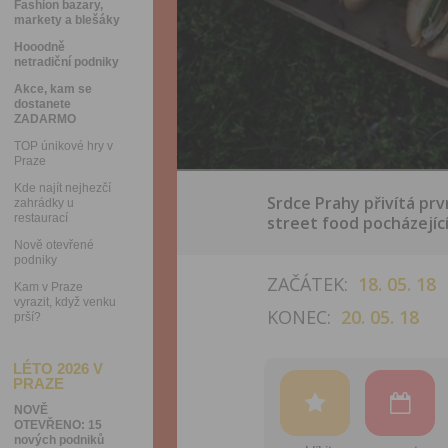
Fashion bazary,
markety a blešáky
Hooodně
netradiční podniky
Akce, kam se
dostanete
ZADARMO
TOP únikové hry v
Praze
Kde najít nejhezčí
Srdce Prahy přivítá prv
zahrádky u
restaurací
street food pocházející
Nově otevřené
podniky
ZAČÁTEK:
18. 05. 18
Kam v Praze
vyrazit, když venku
KONEC:
20. 05. 18
prší?
LÉTO 2026 V
PRAZE
NOVĚ
OTEVŘENO: 15
nových podniků