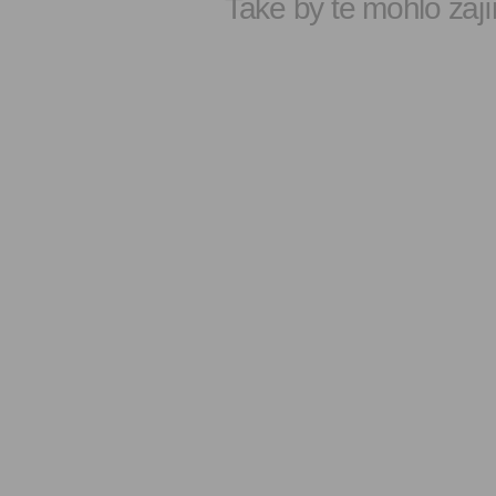
Také by tě mohlo zají