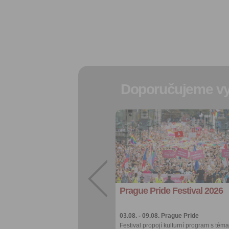
Doporučujeme vy
Přidat do
oblíbených
Sdílet:
Facebook
export do
kalendáře
Prague Pride Festival 2026
Více výhod pro
přihlášené
03.08. - 09.08.
Prague Pride
Festival propojí kulturní program s téma