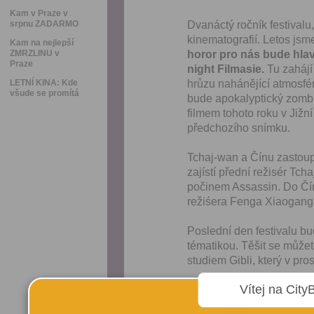
Kam v Praze v
srpnu ZADARMO
Dvanáctý ročník festivalu,
kinematografií. Letos jsme
Kam na nejlepší
ZMRZLINU v
horor pro nás bude hlav
Praze
night Filmasie.
Tu zahájí
LETNÍ KINA: Kde
hrůzu nahánějící atmosfé
všude se promítá
bude apokalyptický zombie
filmem tohoto roku v Jižn
předchozího snímku.
Tchaj-wan a Čínu zastoupí
zajístí přední režisér Tc
počinem Assassin. Do Čí
režiśera Fenga Xiaogang
Poslední den festivalu b
tématikou. Těšit se může
studiem Gibli, který v pro
Vítej na City
Program najdete
zde
.