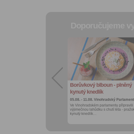
Doporučujeme vy
Přidat do
oblíbených
Sdílet:
Facebook
export do
kalendáře
Borůvkový blboun - plněný
Více výhod pro
přihlášené
kynutý knedlík
05.08. - 11.08.
Vinohradský Parlament
Ve Vinohradském parlamentu připravili
výjimečnou lahůdku s chutí léta - pražs
kynutý knedlík…