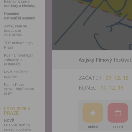
Fashion bazary,
markety a blešáky
Hooodně
netradiční podniky
Akce, kam se
dostanete
ZADARMO
TOP únikové hry v
Praze
Kde najít nejhezčí
Asijský filmový festival.
zahrádky u
restaurací
Nově otevřené
ZAČÁTEK:
07. 12. 16
podniky
Kam v Praze
KONEC:
10. 12. 16
vyrazit, když venku
prší?
LÉTO 2026 V
PRAZE
NOVĚ
OTEVŘENO: 15
oblíbit
export
nových podniků