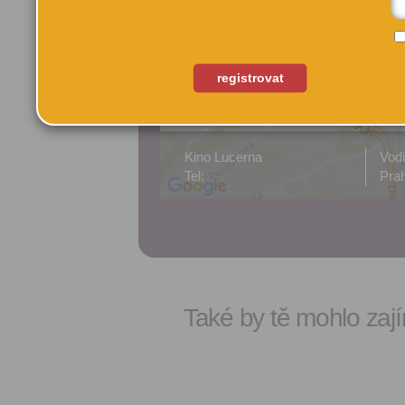
registrovat
Kino Lucerna
Vod
Tel:
Prah
Také by tě mohlo zají