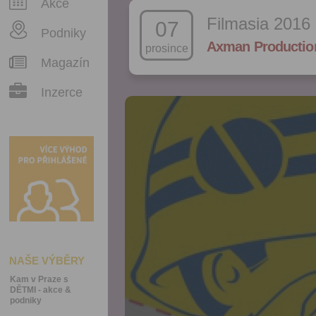
Akce
Filmasia 2016
07
Podniky
Axman Productio
prosince
Magazín
Inzerce
NAŠE VÝBĚRY
Kam v Praze s
DĚTMI - akce &
podniky