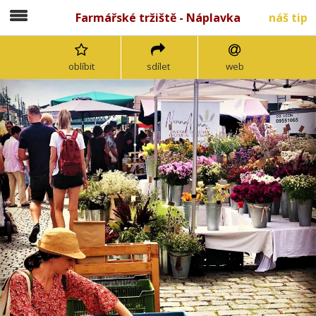
Farmářské tržiště - Náplavka
náš tip
oblíbit
sdílet
web