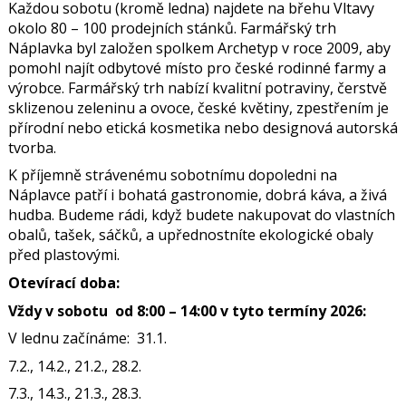
Každou sobotu (kromě ledna) najdete na břehu Vltavy
okolo 80 – 100 prodejních stánků. Farmářský trh
Náplavka byl založen spolkem Archetyp v roce 2009, aby
pomohl najít odbytové místo pro české rodinné farmy a
výrobce. Farmářský trh nabízí kvalitní potraviny, čerstvě
sklizenou zeleninu a ovoce, české květiny, zpestřením je
přírodní nebo etická kosmetika nebo designová autorská
tvorba.
K příjemně strávenému sobotnímu dopoledni na
Náplavce patří i bohatá gastronomie, dobrá káva, a živá
hudba. Budeme rádi, když budete nakupovat do vlastních
obalů, tašek, sáčků, a upřednostníte ekologické obaly
před plastovými.
Otevírací doba:
Vždy v sobotu od 8:00 – 14:00 v tyto termíny 2026:
V lednu začínáme: 31.1.
7.2., 14.2., 21.2., 28.2.
7.3., 14.3., 21.3., 28.3.