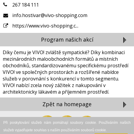
267 184 111
info.hostivar@vivo-shopping.com
https://www.vivo-shopping.c...
Program našich akcí
Díky čemu je VIVO! zvláště sympatické? Díky kombinaci
mezinárodních maloobchodních formátů a místních
obchodníků, standardizovanému specifickému prostředí
VIVO! ve společných prostorách a rozšířené nabídce
služeb v porovnání s konkurencí v tomto segmentu.
VIVO! nabízí zcela nový zážitek z nakupování v
architektonicky lákavém a příjemném prostředí.
Zpět na homepage
Zavřít reklamu
Při poskytování služeb nám pomáhají soubory cookie. Používáním našich
služeb vyjadřujete souhlas s naším používáním souborů cookie.