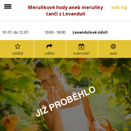
Meruňkové hody aneb meruňky
náš tip
tančí s Levandulí
01.07. do 12.07.
10:00 - 18:00
Levandulové údolí
oblíbit
sdílet
kalendář
web