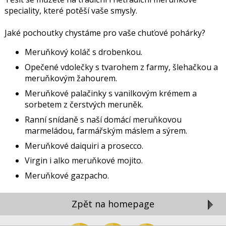
speciality, které potěší vaše smysly.
Jaké pochoutky chystáme pro vaše chuťové pohárky?
Meruňkový koláč s drobenkou.
Opečené vdolečky s tvarohem z farmy, šlehačkou a
meruňkovým žahourem.
Meruňkové palačinky s vanilkovým krémem a
sorbetem z čerstvých meruněk.
Ranní snídaně s naší domácí meruňkovou
marmeládou, farmářským máslem a sýrem.
Meruňkové daiquiri a prosecco.
Virgin i alko meruňkové mojito.
Meruňkové gazpacho.
Zpět na homepage
Zavřít reklamu