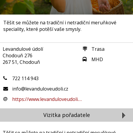
Těšit se můžete na tradiční i netradiční meruňkové
speciality, které potěší vaše smysly.
Levandulové údolí
Trasa
Chodouň 276
MHD
267 51, Chodouň
722 114 943
info@levanduloveudoli.cz
https://www.levanduloveudoli.…
Vizitka pořadatele
Těšit se můžete na tradiční i netradiční meruňkové