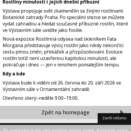
Rostliny minulosti i jejich dnešní příbuzní
Výstava propojuje svět zkamenělin se živými rostlinami
Botanické zahrady Praha. Po speciální stezce se můžete
vydat zahradou a hledat současné příbuzné rostlin, které
ve Výstavním sále uvidíte jako fosilie.
Nová expozice Rostlinná odysea nad skleníkem Fata
Morgana představuje vývoj rostlin jako nikdy nekončící
cestu plnou změn, překážek a přizpůsobování. Evoluce
rostlin totiž není uzavřenou kapitolou minulosti, ale
pokračuje i dnes — jen v mnohem pomalejším tempu.
Kdy a kde
Výstava bude k vidění od 26. června do 20. září 2026 ve
Výstavním sále v Ornamentální zahradě.
Otevřeno úterý–neděle 9.00–19.00.
Zpět na homepage
Zavřít reklamu
Při poskytování služeb nám pomáhají soubory cookie. Používáním našich