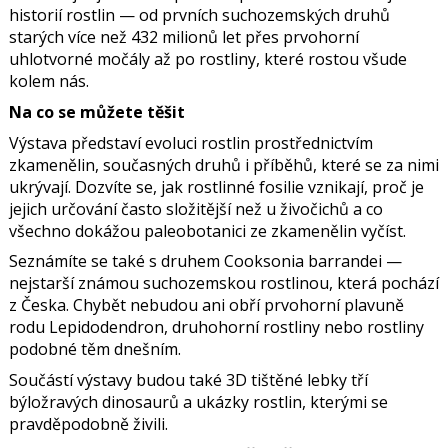
historií rostlin — od prvních suchozemských druhů
starých více než 432 milionů let přes prvohorní
uhlotvorné močály až po rostliny, které rostou všude
kolem nás.
Na co se můžete těšit
Výstava představí evoluci rostlin prostřednictvím
zkamenělin, současných druhů i příběhů, které se za nimi
ukrývají. Dozvíte se, jak rostlinné fosilie vznikají, proč je
jejich určování často složitější než u živočichů a co
všechno dokážou paleobotanici ze zkamenělin vyčíst.
Seznámíte se také s druhem Cooksonia barrandei —
nejstarší známou suchozemskou rostlinou, která pochází
z Česka. Chybět nebudou ani obří prvohorní plavuně
rodu Lepidodendron, druhohorní rostliny nebo rostliny
podobné těm dnešním.
Součástí výstavy budou také 3D tištěné lebky tří
býložravých dinosaurů a ukázky rostlin, kterými se
pravděpodobně živili.