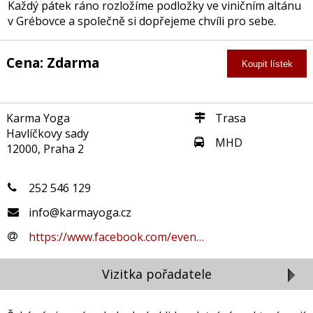
Každý pátek ráno rozložíme podložky ve viničním altánu
v Grébovce a společně si dopřejeme chvíli pro sebe.
Cena: Zdarma
Koupit lístek
Karma Yoga
Trasa
Havlíčkovy sady
MHD
12000, Praha 2
252 546 129
info@karmayoga.cz
https://www.facebook.com/even…
Vizitka pořadatele