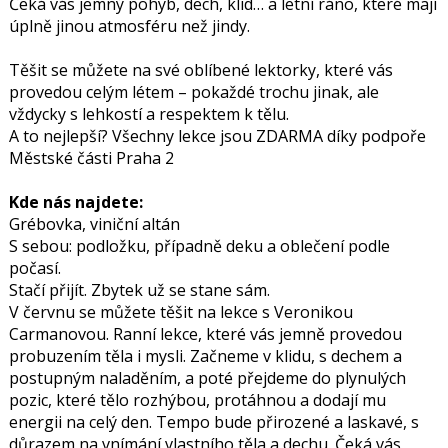
Čeká vás jemný pohyb, dech, klid… a letní ráno, které mají
úplně jinou atmosféru než jindy.
Těšit se můžete na své oblíbené lektorky, které vás
provedou celým létem – pokaždé trochu jinak, ale
vždycky s lehkostí a respektem k tělu.
A to nejlepší? Všechny lekce jsou ZDARMA díky podpoře
Městské části Praha 2
Kde nás najdete:
Grébovka, viniční altán
S sebou: podložku, případně deku a oblečení podle
počasí.
Stačí přijít. Zbytek už se stane sám.
V červnu se můžete těšit na lekce s Veronikou
Carmanovou. Ranní lekce, které vás jemně provedou
probuzením těla i mysli. Začneme v klidu, s dechem a
postupným naladěním, a poté přejdeme do plynulých
pozic, které tělo rozhýbou, protáhnou a dodají mu
energii na celý den. Tempo bude přirozené a laskavé, s
důrazem na vnímání vlastního těla a dechu. Čeká vás