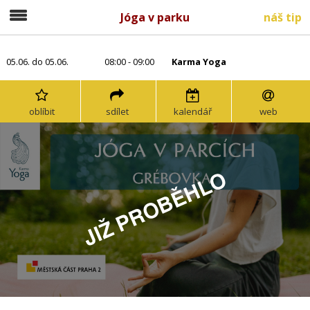
Jóga v parku
náš tip
05.06. do 05.06.
08:00 - 09:00
Karma Yoga
oblíbit
sdílet
kalendář
web