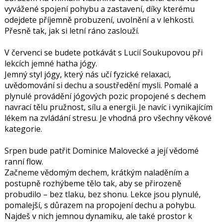
vyvážené spojení pohybu a zastavení, díky kterému
odejdete příjemně probuzení, uvolnění a v lehkosti.
Přesně tak, jak si letní ráno zaslouží.
V červenci se budete potkávát s Lucií Soukupovou při
lekcích jemné hatha jógy.
Jemný styl jógy, který nás učí fyzické relaxaci,
uvědomování si dechu a soustředění mysli. Pomalé a
plynulé provádění jógových pozic propojené s dechem
navrací tělu pružnost, sílu a energii. Je navíc i vynikajícím
lékem na zvládání stresu. Je vhodná pro všechny věkové
kategorie.
Srpen bude patřit Dominice Malovecké a její vědomé
ranní flow.
Začneme vědomým dechem, krátkým naladěním a
postupně rozhýbeme tělo tak, aby se přirozeně
probudilo – bez tlaku, bez shonu. Lekce jsou plynulé,
pomalejší, s důrazem na propojení dechu a pohybu.
Najdeš v nich jemnou dynamiku, ale také prostor k