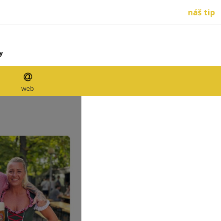
náš tip
y
web