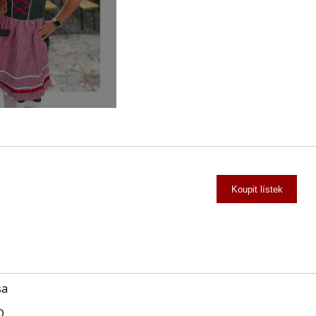
Koupit lístek
sa
D