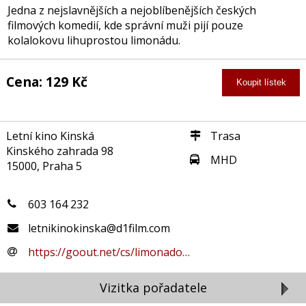
Jedna z nejslavnějších a nejoblíbenějších českých
filmových komedií, kde správní muži pijí pouze
kolalokovu lihuprostou limonádu.
Cena: 129 Kč
Koupit lístek
Letní kino Kinská
Trasa
Kinského zahrada 98
MHD
15000, Praha 5
603 164 232
letnikinokinska@d1film.com
https://goout.net/cs/limonado…
Vizitka pořadatele