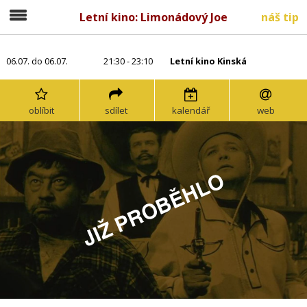
Letní kino: Limonádový Joe
náš tip
06.07. do 06.07.
21:30 - 23:10
Letní kino Kinská
oblíbit
sdílet
kalendář
web