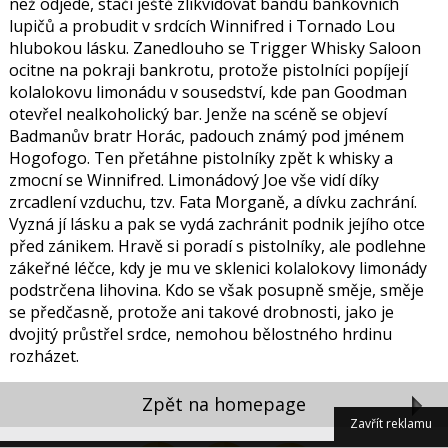
než odjede, stačí ještě zlikvidovat bandu bankovních
lupičů a probudit v srdcích Winnifred i Tornado Lou
hlubokou lásku. Zanedlouho se Trigger Whisky Saloon
ocitne na pokraji bankrotu, protože pistolníci popíjejí
kolalokovu limonádu v sousedství, kde pan Goodman
otevřel nealkoholický bar. Jenže na scéně se objeví
Badmanův bratr Horác, padouch známý pod jménem
Hogofogo. Ten přetáhne pistolníky zpět k whisky a
zmocní se Winnifred. Limonádový Joe vše vidí díky
zrcadlení vzduchu, tzv. Fata Morganě, a dívku zachrání.
Vyzná jí lásku a pak se vydá zachránit podnik jejího otce
před zánikem. Hravě si poradí s pistolníky, ale podlehne
zákeřné léčce, kdy je mu ve sklenici kolalokovy limonády
podstrčena lihovina. Kdo se však posupně směje, směje
se předčasně, protože ani takové drobnosti, jako je
dvojitý průstřel srdce, nemohou bělostného hrdinu
rozházet.
Zpět na homepage
Zavřít reklamu