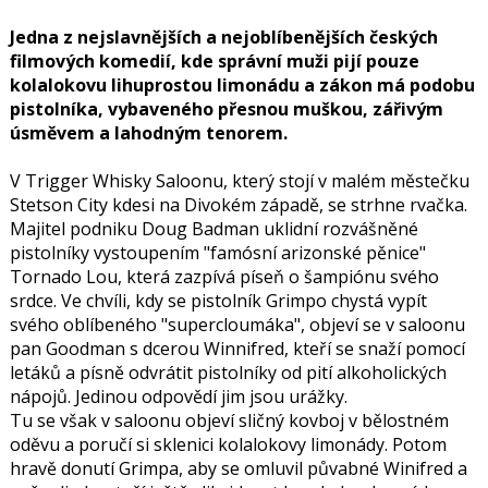
Jedna z nejslavnějších a nejoblíbenějších českých
filmových komedií, kde správní muži pijí pouze
kolalokovu lihuprostou limonádu a zákon má podobu
pistolníka, vybaveného přesnou muškou, zářivým
úsměvem a lahodným tenorem.
V Trigger Whisky Saloonu, který stojí v malém městečku
Stetson City kdesi na Divokém západě, se strhne rvačka.
Majitel podniku Doug Badman uklidní rozvášněné
pistolníky vystoupením "famósní arizonské pěnice"
Tornado Lou, která zazpívá píseň o šampiónu svého
srdce. Ve chvíli, kdy se pistolník Grimpo chystá vypít
svého oblíbeného "supercloumáka", objeví se v saloonu
pan Goodman s dcerou Winnifred, kteří se snaží pomocí
letáků a písně odvrátit pistolníky od pití alkoholických
nápojů. Jedinou odpovědí jim jsou urážky.
Tu se však v saloonu objeví sličný kovboj v bělostném
oděvu a poručí si sklenici kolalokovy limonády. Potom
hravě donutí Grimpa, aby se omluvil půvabné Winifred a