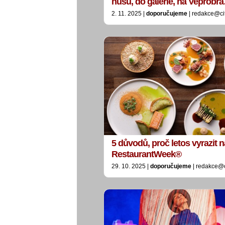
husu, do galerie, na Vepřobr
2. 11. 2025 |
doporučujeme
| redakce@ci
5 důvodů, proč letos vyrazit na
RestaurantWeek®
29. 10. 2025 |
doporučujeme
| redakce@c