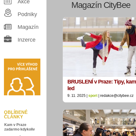
Akce
Magazín CityBee
Podniky
Magazín
Inzerce
BRUSLENÍ v Praze: Tipy, kam
led
9. 11. 2025 |
sport
| redakce@citybee.cz
OBLÍBENÉ
ČLÁNKY
Kam v Praze
zadarmo kdykoliv