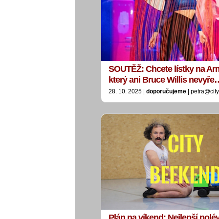
SOUTĚŽ: Chcete lístky na A
který ani Bruce Willis nevyře
28. 10. 2025 |
doporučujeme
| petra@cit
Plán na víkend: Nejlepší polé