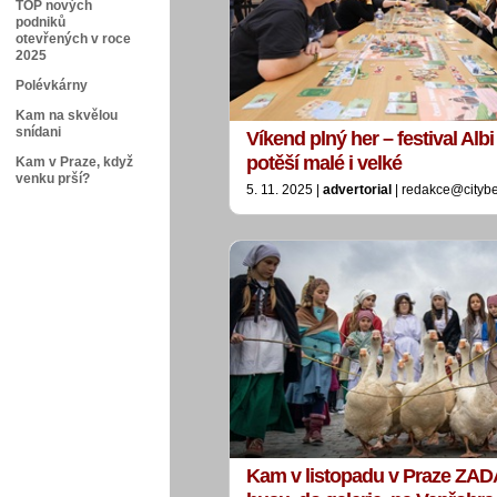
TOP nových
podniků
otevřených v roce
2025
Polévkárny
Kam na skvělou
snídani
Víkend plný her – festival Al
potěší malé i velké
Kam v Praze, když
venku prší?
5. 11. 2025 |
advertorial
| redakce@cityb
Kam v listopadu v Praze ZA