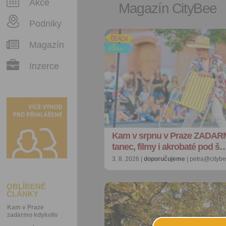
Akce
Magazín CityBee
Podniky
Magazín
Inzerce
Kam v srpnu v Praze ZADAR
tanec, filmy i akrobaté pod š
3. 8. 2026 |
doporučujeme
| petra@citybe
OBLÍBENÉ
ČLÁNKY
Kam v Praze
zadarmo kdykoliv