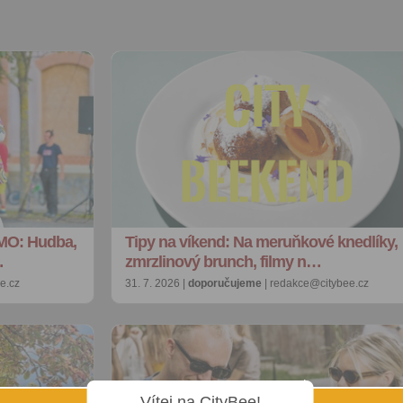
MO: Hudba,
Tipy na víkend: Na meruňkové knedlíky,
…
zmrzlinový brunch, filmy n…
e.cz
31. 7. 2026 |
doporučujeme
| redakce@citybee.cz
Vítej na CityBee!