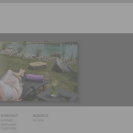
l.
stávat
te souhlas
ných
zesílání
h sdělení
ngových
e v Praze.
ti let, nebo
u se
 pro tento
hoto
te starší 16
hoto
e, že jste
KONTAKT
INZERCE
kontakt
on-line
lasíte s
obchodní
podmínky