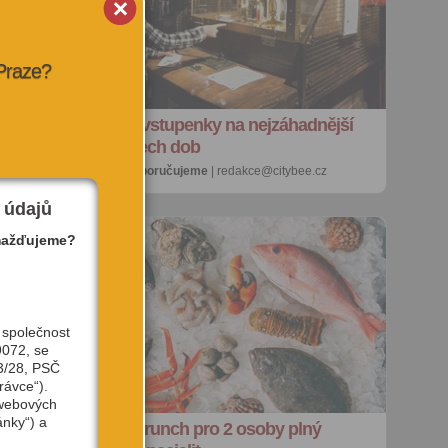
 Praze?
SOUTĚŽ o vstupenky na nejzáhadnější
výstavu všech dob
27. 7. 2026 |
doporučujeme
| redakce@citybee.cz
 údajů
mažďujeme?
 společnost
9072, se
3/28, PSČ
rávce“).
 webových
ánky“) a
e
SOUTĚŽ: Brunch pro 2 osoby plný