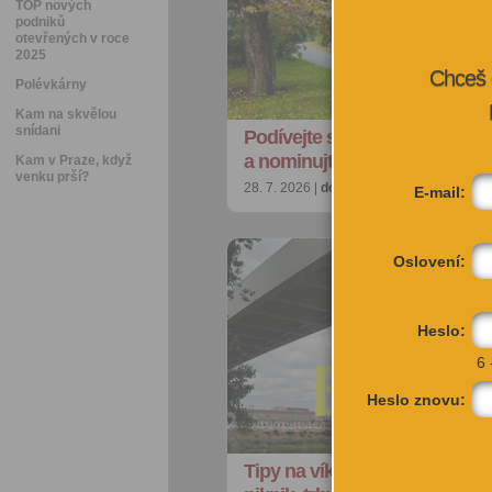
TOP nových
podniků
otevřených v roce
2025
Chceš 
Polévkárny
Kam na skvělou
snídani
Podívejte se na nejkrásnější p
a nominujte jiné strom…
Kam v Praze, když
venku prší?
28. 7. 2026 |
doporučujeme
| redakce@ci
E-mail:
Oslovení:
Heslo:
6 
Heslo znovu:
Tipy na víkend: Akrobacie na 