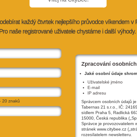
odebírat každý čtvrtek nejlepšího průvodce víkendem v
Pro naše registrované uživatele chystáme i další výhody.
ražské aleje
Nejprodávanější piva z plzeňského
pivovaru Elektrárna jsou nově b…
tybee.cz
27. 7. 2026 |
advertorial
| redakce@citybee.cz
Zpracování osobních
Jaké osobní údaje shro
Uživatelské jméno
E-mail
IP adresu
- 20 znaků
Správcem osobních údajů je
Tabernas 21 s.r.o., IČ: 2416
sídlem Praha 5, Radlická 66
15000, Česká republika („Sp
Správce je provozovatelem
stránek www.citybee.cz („str
lávce,
Hostivařská přehrada: Objevte místo, kd
rozesílatelem newsletteru.