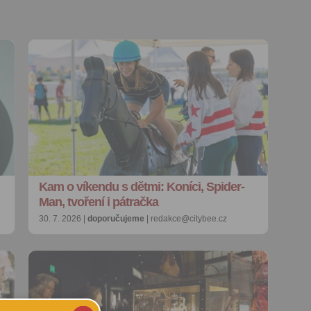
Kam o víkendu s dětmi: Koníci, Spider-
Man, tvoření i pátračka
30. 7. 2026 |
doporučujeme
| redakce@citybee.cz