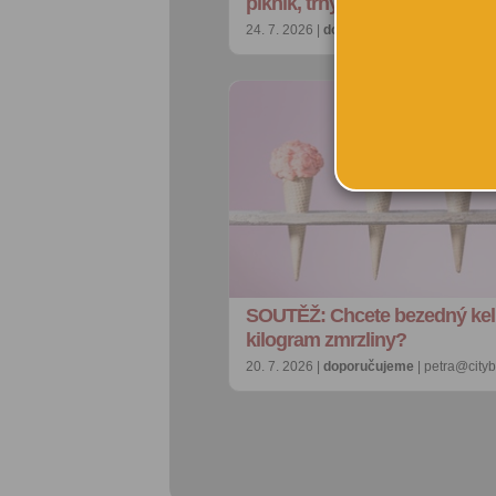
piknik, trhy i otevřená zahra…
24. 7. 2026 |
doporučujeme
| redakce@ci
SOUTĚŽ: Chcete bezedný ke
kilogram zmrzliny?
20. 7. 2026 |
doporučujeme
| petra@city