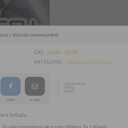
oná z důvodu onemocnění!
ČAS:
22:00 - 23:59
KATEGORIE:
zábava
|party a kluby
Zapamatuj,
sdílej,
vyraž
sdílet
e-mail
she a SaSaZu,
, že nám promotérem akce bylo sděleno, že z důvodu