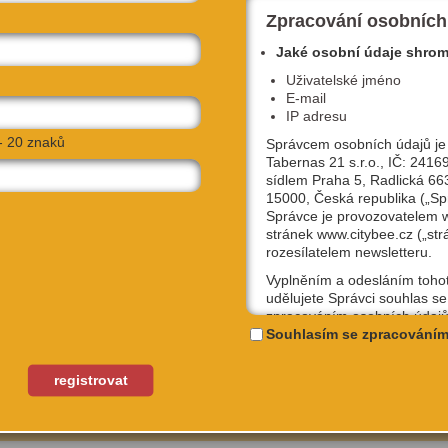
Zpracování osobních
Jaké osobní údaje shro
Uživatelské jméno
E-mail
IP adresu
- 20 znaků
Správcem osobních údajů je
Tabernas 21 s.r.o., IČ: 2416
sídlem Praha 5, Radlická 66
15000, Česká republika („Sp
Správce je provozovatelem
stránek www.citybee.cz („str
rozesílatelem newsletteru.
Vyplněním a odesláním toho
udělujete Správci souhlas se
zpracováním osobních údajů
uživatelské jméno, email, IP
Souhlasím se zpracováním
enské nábřeží 306/13
NAVIGOVAT
účely, které si sami níže zvol
ha 7, 17004
Kterýkoliv ze souhlasů můžet
registrovat
odvolat, a to na emailové ad
podpora@citybee.cz nebo v 
„Nastavení“ Vašeho uživatel
na webu www.citybee.cz.