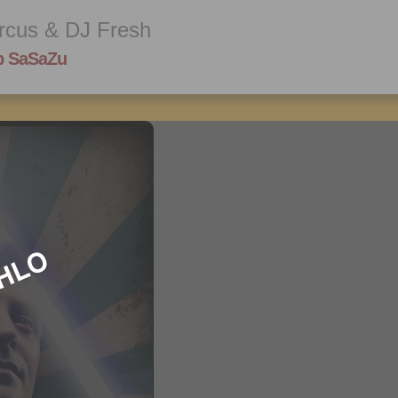
cus & DJ Fresh
b SaSaZu