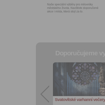
Naše speciální výběry pro milovníky
městského života. Navštivte doporučené
akce i místa, která stojí za to.
Doporučujeme vy
Přidat do
oblíbených
Sdílet:
Facebook
export do
kalendáře
Svatovítské varhanní večer
Více výhod pro
přihlášené