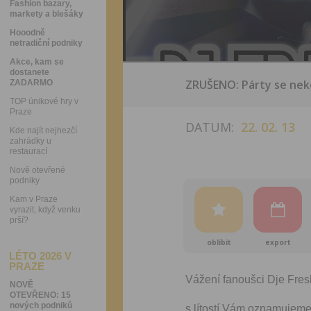
Fashion bazary,
markety a blešáky
Hooodně
netradiční podniky
Akce, kam se
dostanete
ZRUŠENO: Párty se nek
ZADARMO
TOP únikové hry v
Praze
DATUM:
22. 02. 13
Kde najít nejhezčí
zahrádky u
restaurací
Nově otevřené
podniky
Kam v Praze
vyrazit, když venku
prší?
oblíbit
export
LÉTO 2026 V
PRAZE
Vážení fanoušci Dje Fre
NOVĚ
OTEVŘENO: 15
nových podniků
s lítostí Vám oznamujeme