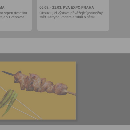
 MA
06.08. - 21.03.
PVA EXPO PRAHA
na srpen dvacítku
Okouzlující výstava přivážející jedinečný
raje v Grébovce
svět Harryho Pottera a filmů o něm!