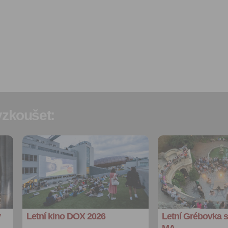
Souhlas je udělen po dobu pě
do odvolání Vašeho souhlas
zpracováním osobních údajů
účel.
Vyplněním a odesláním to
formuláře potvrzujete, že js
let.
Vyplněním a odesláním to
formuláře rovněž potvrzujet
si přečetl(a)
Všeobecné a
zkoušet:
obchodní podmínky
a souh
jejich obsahem.
Přidat do
Přidat do
oblíbených
oblíbených
Sdílet:
Sdílet:
Facebook
Facebook
export do
export do
kalendáře
kalendáře
y
Letní kino DOX 2026
Letní Grébovka 
Více výhod pro
Více výhod pro
přihlášené
přihlášené
MA