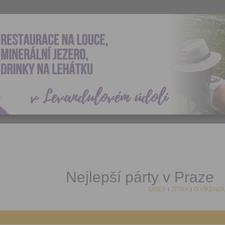
Nejlepší párty v Praze
DNES
i
ZÍTRA
i
O VÍKEND