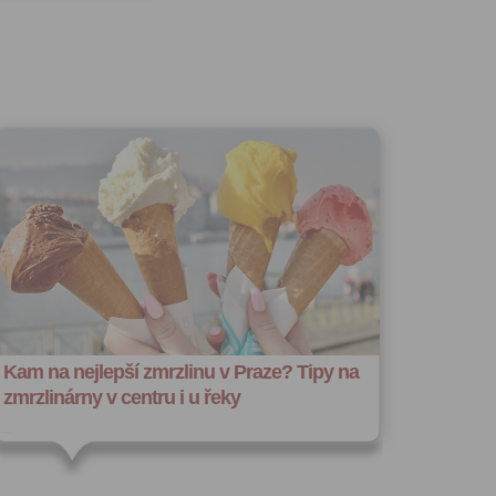
u:
 registrovat
ořit vizitku
 se
 za účelem
ého účtu
ivatele na
 jejich
e udělen po
o účtu až do
volání
váním
l.
Kam na nejlepší zmrzlinu v Praze? Tipy na
stávat
te souhlas
zmrzlinárny v centru i u řeky
ných
zesílání
h sdělení
ngových
e v Praze.