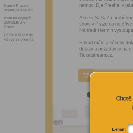
nemoci Dje Freshe, v pát
Kam v Praze v
srpnu ZADARMO
Akce v SaSaZu proběhne 
Kam na nejlepší
ZMRZLINU v
show v Praze co nejdříve
Praze
Náhradní termín vystoupe
LETNÍ KINA: Kde
všude se promítá
Pokud máte jakékoliv dot
dotazy a požadavky na e
Ticketstream.cz.
VÍCE INFORMA
Chceš 
E-mail: