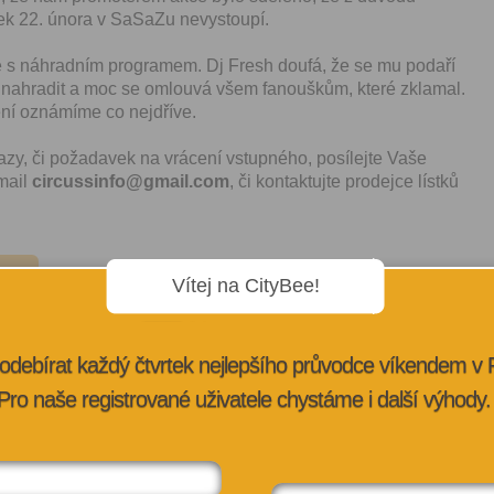
ek 22. února v SaSaZu nevystoupí.
s náhradním programem. Dj Fresh doufá, že se mu podaří
 nahradit a moc se omlouvá všem fanouškům, které zklamal.
ní oznámíme co nejdříve.
azy, či požadavek na vrácení vstupného, posílejte Vaše
mail
circussinfo@gmail.com
, či kontaktujte prodejce lístků
CÍ
Vítej na CityBee!
odebírat každý čtvrtek nejlepšího průvodce víkendem v
Pro naše registrované uživatele chystáme i další výhody.