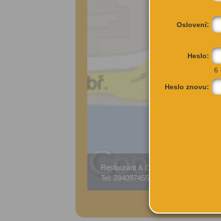
Oslovení:
Heslo:
6 
Heslo znovu:
Restaurant & Club Sa...
Bub
Tel: 284097455
Pra