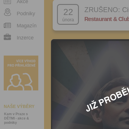
Akce
ZRUŠENO: Cir
22
Podniky
Restaurant & Clu
února
Magazín
Inzerce
NAŠE VÝBĚRY
Kam v Praze s
DĚTMI - akce &
podniky