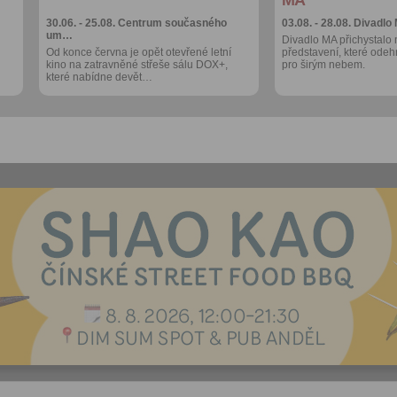
30.06. - 25.08.
Centrum současného
03.08. - 28.08.
Divadlo
um…
Divadlo MA přichystalo 
Od konce června je opět otevřené letní
představení, které odeh
kino na zatravněné střeše sálu DOX+,
pro širým nebem.
které nabídne devět…