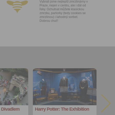
Vybrali jsme nejlepší zmrzlinárny v
ti let, nebo
Praze, nejen v centru, ale i dál od
u se
řeky. Ochutnat můžete klasickou
 pro tento
zmrzku, parlorky (tedy cookies se
zmrzlinou) i lahodný sorbet.
Dobrou chuť!
hoto
te starší 16
hoto
e, že jste
lasíte s
Přidat do
oblíbených
Sdílet:
Facebook
export do
kalendáře
s Divadlem
Harry Potter: The Exhibition
Více výhod pro
přihlášené