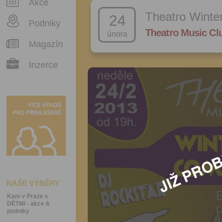
Akce
Theatro Winter
24
Podniky
Theatro Music Cl
února
Magazín
Inzerce
NAŠE VÝBĚRY
Kam v Praze s
DĚTMI - akce &
podniky