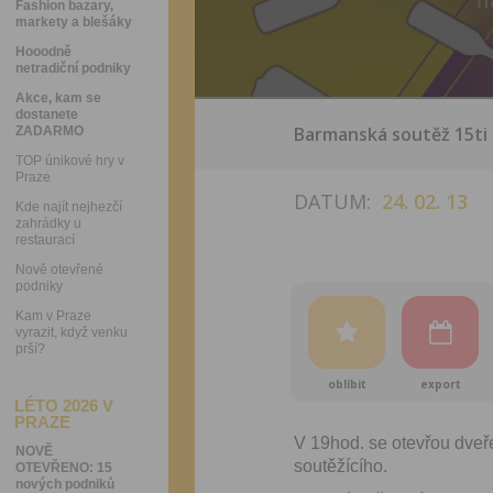
Fashion bazary,
markety a blešáky
Hooodně
netradiční podniky
Akce, kam se
dostanete
Barmanská soutěž 15ti 
ZADARMO
TOP únikové hry v
Praze
DATUM:
24. 02. 13
Kde najít nejhezčí
zahrádky u
restaurací
Nově otevřené
podniky
Kam v Praze
vyrazit, když venku
prší?
oblíbit
export
LÉTO 2026 V
PRAZE
V 19hod. se otevřou dveře
NOVĚ
soutěžícího.
OTEVŘENO: 15
nových podniků