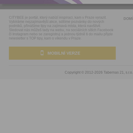
CITYBEE je portál, který nabízí inspiraci, kam v Praze vyrazit.
DOM
Vybíráme nejzajímavější akce, sdílíme pozvánky do nových
podniků, přinášíme tipy na zajímavá místa, která navštívit.
Sledovat nás můžeš tady na webu, na sociálních sítích Facebook
či Instagram nebo se zaregistruj a jednou týdně ti do mailu přijde
newsletter s TOP tipy, kam o víkendu v Praze.
MOBILNÍ VERZE
Copyright © 2012-2026
Tabernas 21, s.r.o.