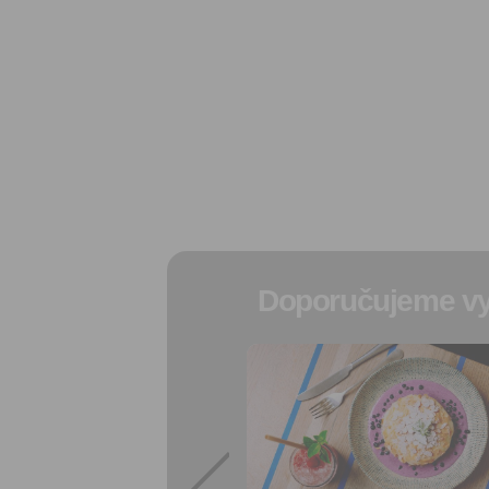
Doporučujeme vy
Přidat do
oblíbených
Sdílet:
Facebook
export do
kalendáře