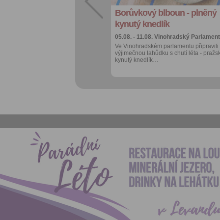
Borůvkový blboun - plněný
Více výhod pro
přihlášené
kynutý knedlík
05.08. - 11.08.
Vinohradský Parlament
Ve Vinohradském parlamentu připravili
výjimečnou lahůdku s chutí léta - pražs
kynutý knedlík…