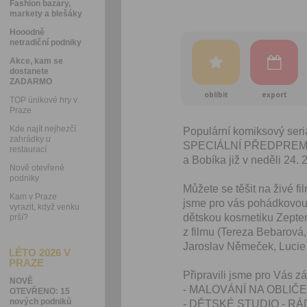
Fashion bazary,
markety a blešáky
Hooodně
netradiční podniky
Akce, kam se
dostanete
ZADARMO
oblíbit
export
TOP únikové hry v
Praze
Kde najít nejhezčí
Populární komiksový ser
zahrádky u
SPECIÁLNÍ PŘEDPREMIÉŘE!
restaurací
a Bobíka již v neděli 24. 
Nově otevřené
podniky
Můžete se těšit na živé fil
Kam v Praze
jsme pro vás pohádkovou 
vyrazit, když venku
dětskou kosmetiku Zepte
prší?
z filmu (Tereza Bebarová,
Jaroslav Němeček, Luci
LÉTO 2026 V
PRAZE
Připravili jsme pro Vás z
NOVĚ
- MALOVÁNÍ NA OBLIČEJ 
OTEVŘENO: 15
nových podniků
- DĚTSKÉ STUDIO - RÁ