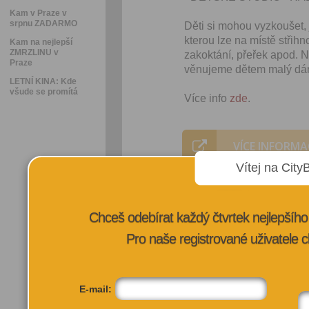
Kam v Praze v
srpnu ZADARMO
Děti si mohou vyzkoušet, 
kterou lze na místě střihn
Kam na nejlepší
ZMRZLINU v
zakoktání, přeřek apod.
Praze
věnujeme dětem malý dár
LETNÍ KINA: Kde
všude se promítá
Více info
zde
.
VÍCE INFORMA
Vítej na City
Chceš odebírat každý čtvrtek nejlepší
Pro naše registrované uživatele c
E-mail: