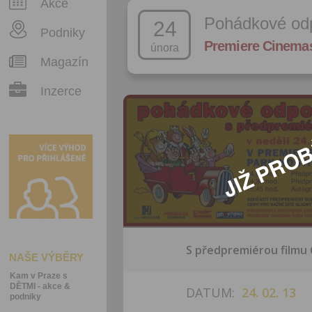
Akce
Pohádkové od
24
Podniky
Premiere Cinema
února
Magazín
Inzerce
S předpremiérou filmu Č
NAŠE VÝBĚRY
Kam v Praze s
DĚTMI - akce &
DATUM:
24. 02. 13
podniky