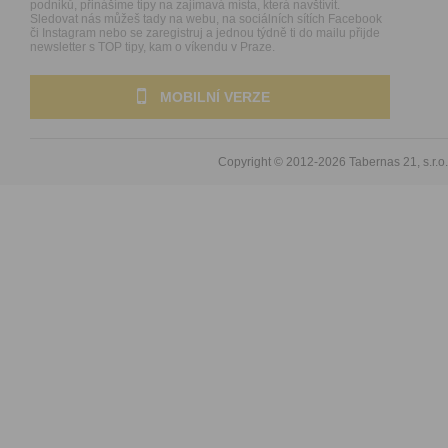
podniků, přinášíme tipy na zajímavá místa, která navštívit.
Sledovat nás můžeš tady na webu, na sociálních sítích Facebook
či Instagram nebo se zaregistruj a jednou týdně ti do mailu přijde
newsletter s TOP tipy, kam o víkendu v Praze.
MOBILNÍ VERZE
Copyright © 2012-2026
Tabernas 21, s.r.o.