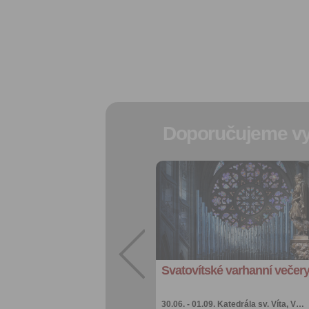
Doporučujeme vy
Přidat do
oblíbených
Sdílet:
Facebook
export do
kalendáře
Svatovítské varhanní večer
Více výhod pro
přihlášené
30.06. - 01.09.
Katedrála sv. Víta, V…