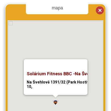
mapa
Solárium Fitness BBC -Na Švehlově
Na Švehlově 1391/32 (Park Hostivař), Praha
10,