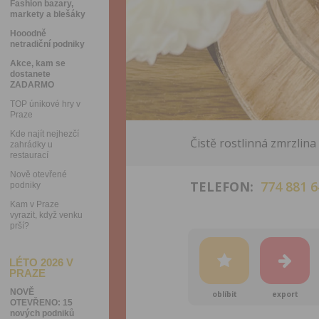
Fashion bazary,
markety a blešáky
Hooodně
netradiční podniky
Akce, kam se
dostanete
ZADARMO
TOP únikové hry v
Praze
Kde najít nejhezčí
Čistě rostlinná zmrzlin
zahrádky u
restaurací
Nově otevřené
TELEFON:
774 881 6
podniky
Kam v Praze
vyrazit, když venku
prší?
LÉTO 2026 V
PRAZE
NOVĚ
oblíbit
export
OTEVŘENO: 15
nových podniků