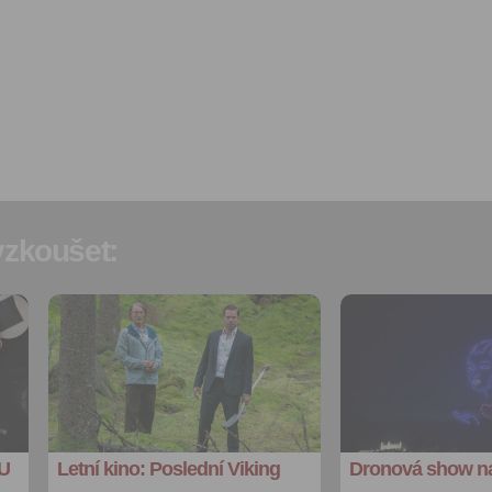
Souhlas je udělen po dobu pě
do odvolání Vašeho souhlas
zpracováním osobních údajů
účel.
Vyplněním a odesláním to
formuláře potvrzujete, že js
let.
Vyplněním a odesláním to
formuláře rovněž potvrzujet
si přečetl(a)
Všeobecné a
zkoušet:
obchodní podmínky
a souh
jejich obsahem.
Přidat do
Přidat do
oblíbených
oblíbených
Sdílet:
Sdílet:
Facebook
Facebook
export do
export do
kalendáře
kalendáře
 U
Letní kino: Poslední Viking
Dronová show na
Více výhod pro
Více výhod pro
přihlášené
přihlášené