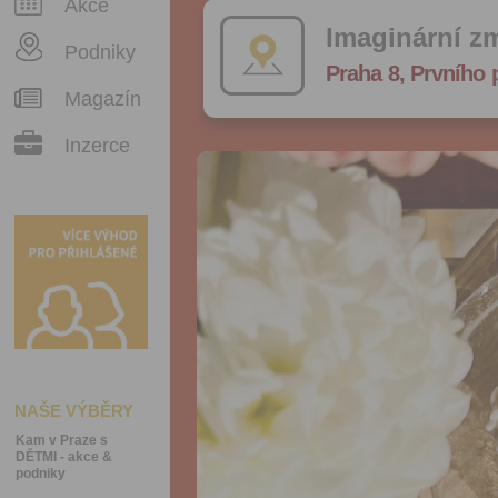
Akce
Imaginární zm
Podniky
Praha 8, Prvního 
Magazín
Inzerce
NAŠE VÝBĚRY
Kam v Praze s
DĚTMI - akce &
podniky