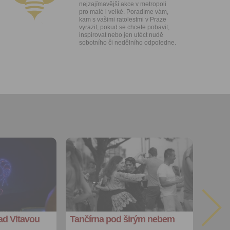
nejzajímavější akce v metropoli
ti let, nebo
pro malé i velké. Poradíme vám,
u se
kam s vašimi ratolestmi v Praze
 pro tento
vyrazit, pokud se chcete pobavit,
inspirovat nebo jen utéct nudě
sobotního či nedělního odpoledne.
hoto
te starší 16
hoto
e, že jste
lasíte s
Přidat do
oblíbených
Sdílet:
Facebook
export do
kalendáře
d Vltavou
Tančírna pod širým nebem
Více výhod pro
přihlášené