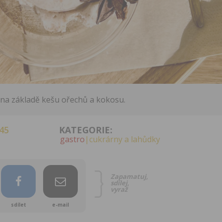
a na základě kešu ořechů a kokosu.
45
KATEGORIE:
gastro
|cukrárny a lahůdky
Zapamatuj,
sdílej,
vyraž
sdílet
e-mail