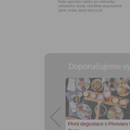
Naše speciální výběry pro milovníky
městského života. Navštivte doporučené
akce i místa, která stojí za to.
Doporučujeme vy
Přidat do
oblíbených
Sdílet:
Facebook
export do
kalendáře
Pivní degustace v Pivovaru
Více výhod pro
přihlášené