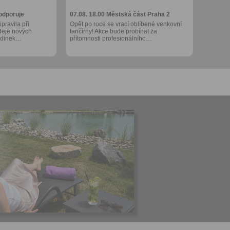
odporuje
07.08. 18.00
Městská část Praha 2
pravila při
Opět po roce se vrací oblíbené venkovní
odeje nových
tančírny! Akce bude probíhat za
hodinek…
přítomnosti profesionálního…