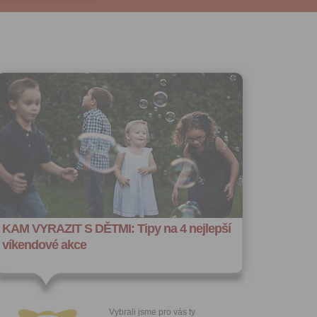
u:
 registrovat
ořit vizitku
 se
 za účelem
ého účtu
ivatele na
 jejich
e udělen po
o účtu až do
volání
váním
l.
KAM VYRAZIT S DĚTMI: Tipy na 4 nejlepší
stávat
víkendové akce
te souhlas
ných
zesílání
h sdělení
ngových
Vybrali jsme pro vás ty
e v Praze.