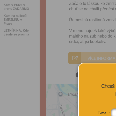
Začalo to láskou ke zmrzc
Kam v Praze v
chuť se na chvíli přenést
srpnu ZADARMO
Kam na nejlepší
Řemeslná rostlinná zmrzlin
ZMRZLINU v
Praze
V menu najdeš také výběr
LETNÍ KINA: Kde
všude se promítá
malého na zub nebo do ka
srdci, ať jsi kdekoliv.
VÍCE INFORMA
Chceš 
E-mail: