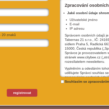
Zpracování osobních
Jaké osobní údaje shro
Uživatelské jméno
E-mail
IP adresu
- 20 znaků
Správcem osobních údajů je
Tabernas 21 s.r.o., IČ: 2416
sídlem Praha 5, Radlická 66
15000, Česká republika („Sp
Správce je provozovatelem
stránek www.citybee.cz („str
rozesílatelem newsletteru.
Vyplněním a odesláním toho
udělujete Správci souhlas se
zpracováním osobních údajů
uživatelské jméno, email, IP
Souhlasím se zpracováním
účely, které si sami níže zvol
Kterýkoliv ze souhlasů můžet
NAVIGOVAT
registrovat
odvolat, a to na emailové ad
podpora@citybee.cz nebo v 
„Nastavení“ Vašeho uživatel
na webu www.citybee.cz.