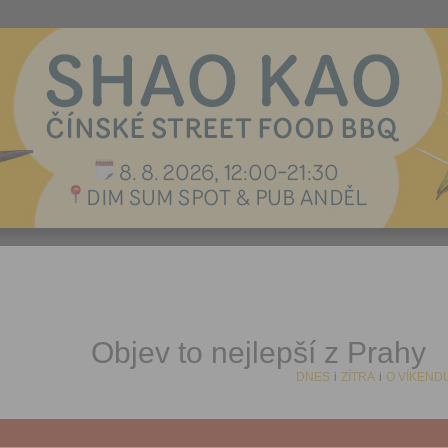
Objev to nejlepší z Prahy
DNES
i
ZÍTRA
i
O VÍKEND