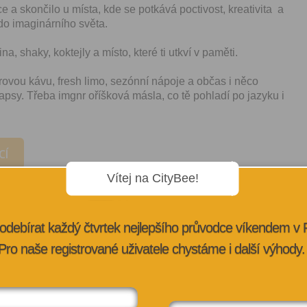
e a skončilo u místa, kde se potkává poctivost, kreativita a
 do imaginárního světa.
a, shaky, koktejly a místo, které ti utkví v paměti.
ovou kávu, fresh limo, sezónní nápoje a občas i něco
psy. Třeba imgnr oříšková másla, co tě pohladí po jazyku i
CÍ
Vítej na CityBee!
odebírat každý čtvrtek nejlepšího průvodce víkendem v
Pro naše registrované uživatele chystáme i další výhody.