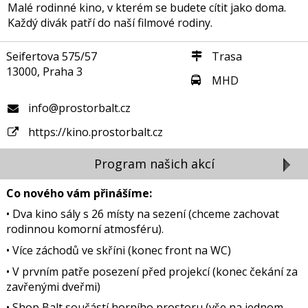
Malé rodinné kino, v kterém se budete cítit jako doma.
Každý divák patří do naší filmové rodiny.
Seifertova 575/57
Trasa
13000, Praha 3
MHD
info@prostorbalt.cz
https://kino.prostorbalt.cz
Program našich akcí
Co nového vám přinášíme:
• Dva kino sály s 26 místy na sezení (chceme zachovat
rodinnou komorní atmosféru).
• Více záchodů ve skříni (konec front na WC)
• V prvním patře posezení před projekcí (konec čekání za
zavřenými dveřmi)
• Shop Balt součástí horního prostoru (vše na jednom