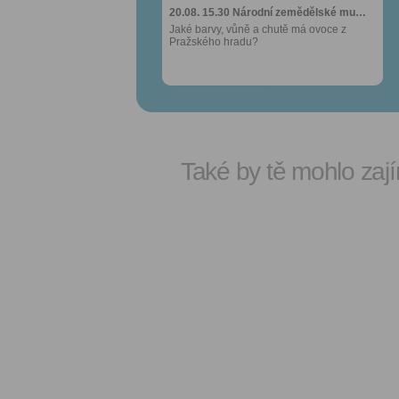
20.08. 15.30
20.08. 15.30
Národní zemědělské mu…
Národní zemědělské mu…
Jaké barvy, vůně a chutě má ovoce z
Jaké barvy, vůně a chutě má ovoce z
Pražského hradu?
Pražského hradu?
Také by tě mohlo zají