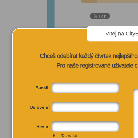
Vítej na City
Chceš odebírat každý čtvrtek nejlepší
Pro naše registrované uživatele c
E-mail:
Oslovení:
Heslo:
6 - 20 znaků