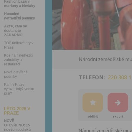
Fashion bazary,
markety a blešáky
Hooodně
netradiční podniky
Akce, kam se
dostanete
ZADARMO
TOP únikové hry v
Praze
Kde najít nejhezčí
Národní zemědělské muze
zahrádky u
restaurací
Nově otevřené
TELEFON:
220 308 1
podniky
Kam v Praze
vyrazit, když venku
prší?
LÉTO 2026 V
PRAZE
oblíbit
export
NOVĚ
OTEVŘENO: 15
nových podniků
Národní zemědělské muze