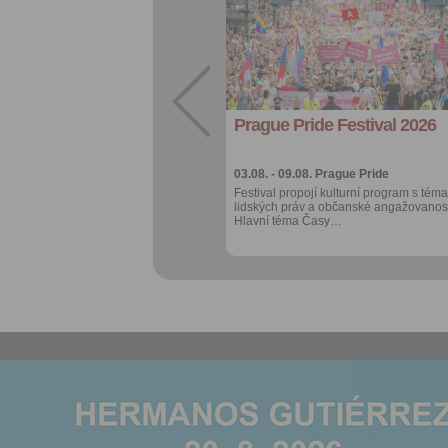
oblíbených
Sdílet:
Facebook
export do
kalendáře
Prague Pride Festival 2026
Více výhod pro
přihlášené
03.08. - 09.08.
Prague Pride
Festival propojí kulturní program s téma
lidských práv a občanské angažovanost
Hlavní téma Časy…