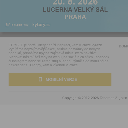
CITYBEE je portál, který nabízí inspiraci, kam v Praze vyrazit.
DOM
Vybíráme nejzajímavější akce, sdílíme pozvánky do nových
podniků, přinášíme tipy na zajímavá místa, která navštívit.
Sledovat nás můžeš tady na webu, na sociálních sítích Facebook
či Instagram nebo se zaregistruj a jednou týdně ti do mailu přijde
newsletter s TOP tipy, kam o víkendu v Praze.
MOBILNÍ VERZE
Copyright © 2012-2026
Tabernas 21, s.r.o.