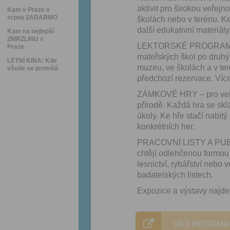
aktivit pro širokou veře
Kam v Praze v
srpnu ZADARMO
školách nebo v terénu. Ke
další edukativní materiály
Kam na nejlepší
ZMRZLINU v
LEKTORSKÉ PROGRAMY PR
Praze
mateřských škol po druhý 
LETNÍ KINA: Kde
muzeu, ve školách a v ter
všude se promítá
předchozí rezervace. Víc
ZÁMKOVÉ HRY – pro veřej
přírodě. Každá hra se skl
úkoly. Ke hře stačí nabitý
konkrétních her.
PRACOVNÍ LISTY A PUBLIKA
chtějí odlehčenou formou 
lesnictví, rybářství nebo 
badatelských listech.
Expozice a výstavy najd
VÍCE INFORMA