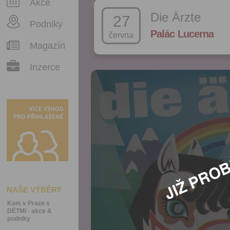
Akce
Die Ärzte
27
Podniky
Palác Lucerna
června
Magazín
Inzerce
NAŠE VÝBĚRY
Kam v Praze s
DĚTMI - akce &
podniky