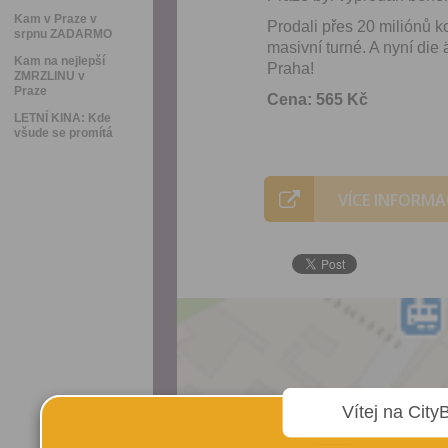
Kam v Praze v
Prodali přes 20 miliónů ko
srpnu ZADARMO
masivní turné. A nyní die 
Kam na nejlepší
Praha!
ZMRZLINU v
Praze
Cena: 565 Kč
LETNÍ KINA: Kde
všude se promítá
VÍCE INFORMA
Vítej na City