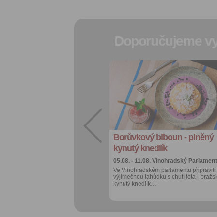
Doporučujeme vy
Přidat do
oblíbených
Sdílet:
Facebook
export do
kalendáře
Borůvkový blboun - plněný
Více výhod pro
přihlášené
kynutý knedlík
05.08. - 11.08.
Vinohradský Parlament
Ve Vinohradském parlamentu připravili
výjimečnou lahůdku s chutí léta - pražs
kynutý knedlík…