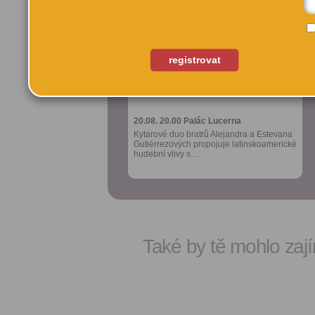
oblíbených
oblíbených
Sdílet:
Sdílet:
Facebook
Facebook
export do
export do
registrovat
kalendáře
kalendáře
Hermanos Gutiérrez
Hermanos Gutiérrez
Více výhod pro
Více výhod pro
přihlášené
přihlášené
20.08. 20.00
20.08. 20.00
Palác Lucerna
Palác Lucerna
Kytarové duo bratrů Alejandra a Estevana
Kytarové duo bratrů Alejandra a Estevana
Gutiérrezových propojuje latinskoamerické
Gutiérrezových propojuje latinskoamerické
hudební vlivy s…
hudební vlivy s…
Také by tě mohlo zají