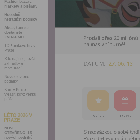
Fashion bazary,
markety a blešáky
Hooodně
netradiční podniky
Akce, kam se
dostanete
Prodali přes 20 miliónů 
ZADARMO
na masivní turné!
TOP únikové hry v
Praze
Kde najít nejhezčí
DATUM:
27. 06. 13
zahrádky u
restaurací
Nově otevřené
podniky
Kam v Praze
vyrazit, když venku
prší?
LÉTO 2026 V
oblíbit
export
PRAZE
NOVĚ
S nadsázkou o sobě tvrdí,
OTEVŘENO: 15
nových podniků
Praze byl vyprodán běhe