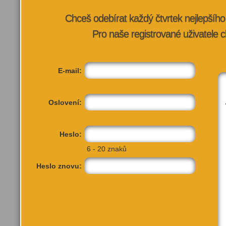
Chceš odebírat každý čtvrtek nejlepší
Pro naše registrované uživatele c
E-mail:
Oslovení:
Heslo:
Palác Lucerna
Ště
6 - 20 znaků
Tel: 224224537
Pra
Heslo znovu:
Další akce pořadatele:
Přidat do
Přidat do