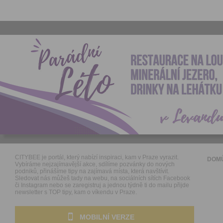
CITYBEE je portál, který nabízí inspiraci, kam v Praze vyrazit.
DOM
Vybíráme nejzajímavější akce, sdílíme pozvánky do nových
podniků, přinášíme tipy na zajímavá místa, která navštívit.
Sledovat nás můžeš tady na webu, na sociálních sítích Facebook
či Instagram nebo se zaregistruj a jednou týdně ti do mailu přijde
newsletter s TOP tipy, kam o víkendu v Praze.
MOBILNÍ VERZE