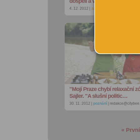
dospělí a vyřádí prcci
4. 12. 2012 |
zábava
| redakce@citybee.c
"Mojí Praze chybí relaxační zó
Sajler. "A slušní politic…
30. 11. 2012 |
poznání
| redakce@citybee
« První