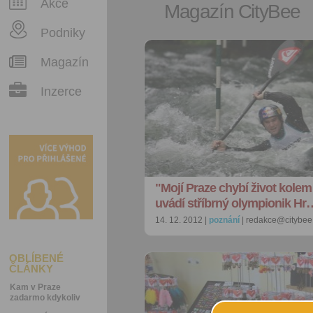
Akce
Magazín CityBee
Podniky
Magazín
Inzerce
"Mojí Praze chybí život kolem
uvádí stříbrný olympionik Hr
14. 12. 2012 |
poznání
| redakce@citybee
OBLÍBENÉ
ČLÁNKY
Kam v Praze
zadarmo kdykoliv