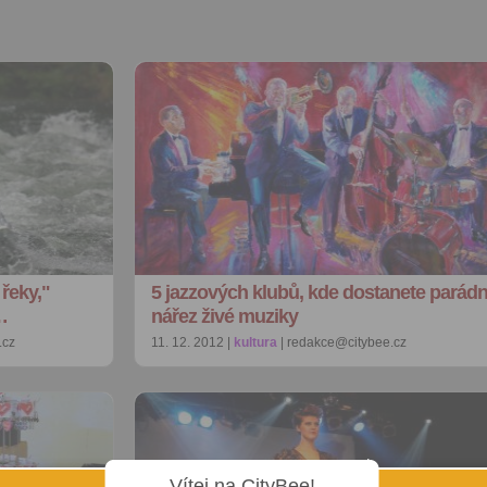
 řeky,"
5 jazzových klubů, kde dostanete parádn
…
nářez živé muziky
.cz
11. 12. 2012 |
kultura
| redakce@citybee.cz
Vítej na CityBee!