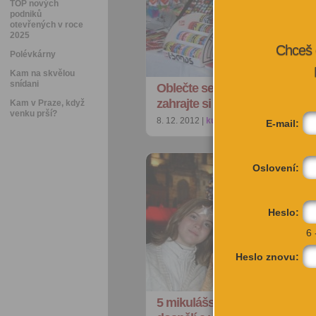
TOP nových
podniků
otevřených v roce
2025
Chceš 
Polévkárny
Kam na skvělou
snídani
Oblečte se o víkendu na fashi
zahrajte si badminton v …
Kam v Praze, když
venku prší?
8. 12. 2012 |
kultura
| redakce@citybee.c
E-mail:
Oslovení:
Heslo:
6 
Heslo znovu:
5 mikulášských akcí, kde se 