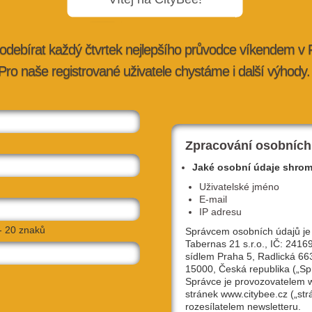
odebírat každý čtvrtek nejlepšího průvodce víkendem v
Pro naše registrované uživatele chystáme i další výhody.
on trzích a
"Moje Praha je pulzující srdce Česka,"
říká Miss Sympatie UK Kris…
z
7. 12. 2012 |
kultura
| redakce@citybee.cz
Zpracování osobních
Jaké osobní údaje shro
Uživatelské jméno
E-mail
IP adresu
- 20 znaků
Správcem osobních údajů je
Tabernas 21 s.r.o., IČ: 2416
sídlem Praha 5, Radlická 66
15000, Česká republika („Sp
Správce je provozovatelem
stránek www.citybee.cz („str
zabaví
Pecka týdne: Ukažte, jak dobře znáte
rozesílatelem newsletteru.