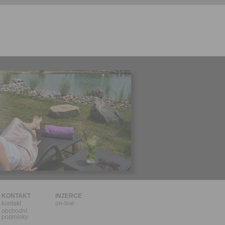
l.
stávat
te souhlas
ných
zesílání
h sdělení
ngových
e v Praze.
ti let, nebo
u se
 pro tento
hoto
te starší 16
hoto
e, že jste
KONTAKT
INZERCE
kontakt
on-line
lasíte s
obchodní
podmínky