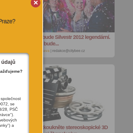
 Praze?
8 míst, kde bude Silvestr 2012 legendární.
Pokud teda bude...
5. 12. 2012 |
zábava
| redakce@citybee.cz
 údajů
mažďujeme?
 společnost
9072, se
3/28, PSČ
rávce“).
 webových
ánky“) a
O víkendu zkoukněte stereoskopické 3D