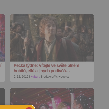
í
Pecka týdne: Vítejte ve světě plném
hobitů, elfů a jiných podivňá…
9. 12. 2012 |
kultura
| redakce@citybee.cz