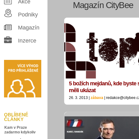
Akce
Magazín CityBee
Podniky
Magazín
Inzerce
5 božích mejdanů, kde byste 
měli ukázat
26. 3. 2013 |
zábava
| redakce@citybee.c
OBLÍBENÉ
ČLÁNKY
Kam v Praze
zadarmo kdykoliv