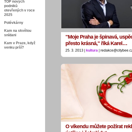
TOP nových
podniků
otevřených v roce
2025
Polévkárny
Kam na skvělou
snídani
"Moje Praha je špinavá, uspě
přesto krásná," říká Karel…
Kam v Praze, když
venku prší?
25. 3. 2013 |
kultura
| redakce@citybee.c
O víkendu můžete požírat rekla