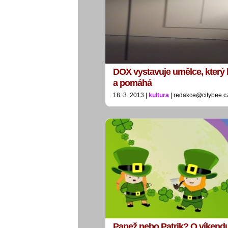
DOX vystavuje umělce, který b
a pomáhá
18. 3. 2013 |
kultura
| redakce@citybee.c
Papež nebo Patrik? O víkend