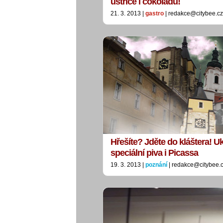
ústřice i čokoládu!
21. 3. 2013 |
gastro
| redakce@citybee.cz
Hřešíte? Jděte do kláštera! Uk
speciální piva i Picassa
19. 3. 2013 |
poznání
| redakce@citybee.