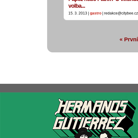
volba...
15. 3. 2013 |
gastro
| redakce@citybee.cz
« První