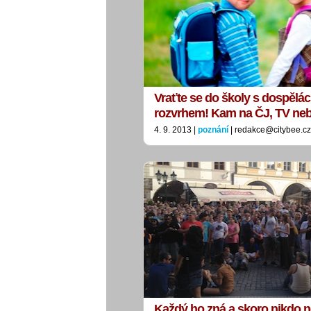
Vraťte se do školy s dospělá
rozvrhem! Kam na ČJ, TV ne
4. 9. 2013 |
poznání
| redakce@citybee.cz
Každý ho zná a skoro nikdo n