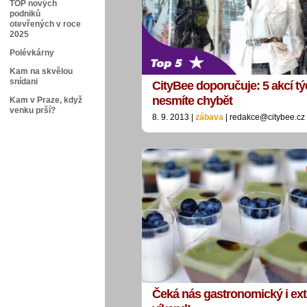
TOP nových
podniků
otevřených v roce
2025
Polévkárny
Kam na skvělou
snídani
CityBee doporučuje: 5 akcí tý
nesmíte chybět
Kam v Praze, když
venku prší?
8. 9. 2013 |
zábava
| redakce@citybee.cz
Čeká nás gastronomický i ex