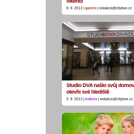
víkend!
6. 9. 2013 |
gastro
| redakce@citybee.cz
Studio DVA našlo svůj domov 
otevře své hlediště
5. 9. 2013 |
kultura
| redakce@citybee.cz