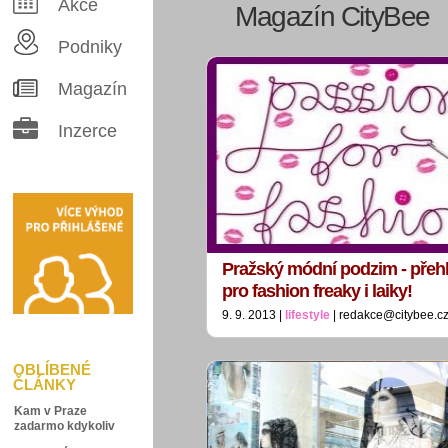
Akce
Magazín CityBee
Podniky
Magazín
Inzerce
Pražský módní podzim - přehl
pro fashion freaky i laiky!
9. 9. 2013 |
lifestyle
| redakce@citybee.c
OBLÍBENÉ
ČLÁNKY
Kam v Praze
zadarmo kdykoliv