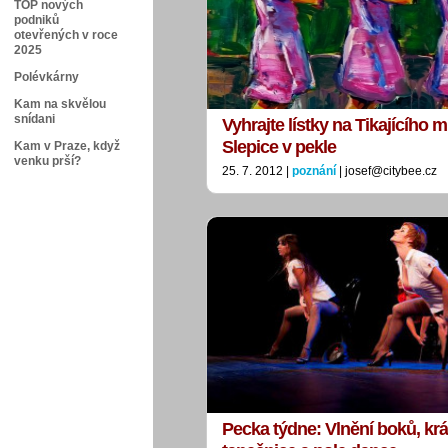
TOP nových
podniků
otevřených v roce
2025
Polévkárny
Kam na skvělou
snídani
Vyhrajte lístky na Tikajícího 
Slepice v pekle
Kam v Praze, když
venku prší?
25. 7. 2012 |
poznání
| josef@citybee.cz
Pecka týdne: Vlnění boků, kr