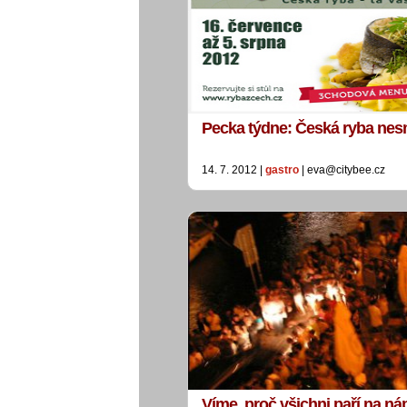
Pecka týdne: Česká ryba nes
14. 7. 2012 |
gastro
| eva@citybee.cz
Víme, proč všichni paří na ná