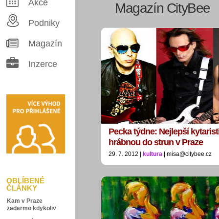
Akce
Magazín CityBee
Podniky
Magazín
Inzerce
Pecka týdne: Nejlepší kytarist
hrábnou do strun v Praze
29. 7. 2012 |
kultura
| misa@citybee.cz
OBLÍBENÉ
ČLÁNKY
Kam v Praze
zadarmo kdykoliv