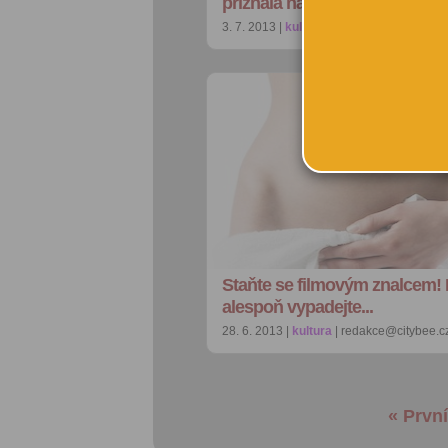
přiznala nám Amanda Pa…
3. 7. 2013 |
kultura
| redakce@citybee.cz
Staňte se filmovým znalcem!
alespoň vypadejte...
28. 6. 2013 |
kultura
| redakce@citybee.c
« První