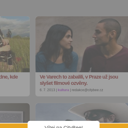
dne, kde
Ve Varech to zabalili, v Praze už jsou
slyšet filmové ozvěny.
6. 7. 2013 |
kultura
| redakce@citybee.cz
Vítej na CityBee!