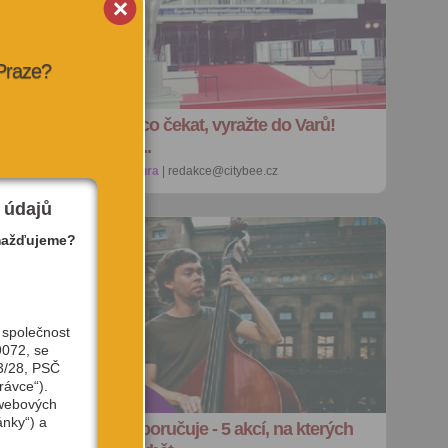
 Praze?
Už není na co čekat, vyražte do Varů!
Lístky jsou...
3. 7. 2013 |
kultura
| redakce@citybee.cz
 údajů
mažďujeme?
 společnost
9072, se
3/28, PSČ
rávce“).
 webových
ánky“) a
CityBee doporučuje - 5 akcí, na kterých