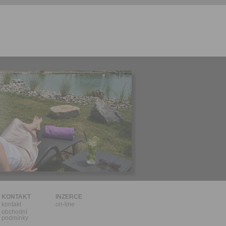
l.
stávat
te souhlas
ných
zesílání
h sdělení
ngových
e v Praze.
ti let, nebo
u se
 pro tento
hoto
te starší 16
hoto
e, že jste
KONTAKT
INZERCE
kontakt
on-line
lasíte s
obchodní
podmínky