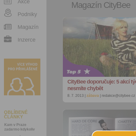
Akce
Magazín CityBee
Podniky
Magazín
Inzerce
CityBee doporučuje: 5 akcí tý
nesmíte chybět
8. 7. 2013 |
zábava
| redakce@citybee.cz
OBLÍBENÉ
ČLÁNKY
Kam v Praze
zadarmo kdykoliv