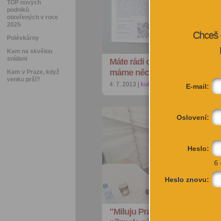
TOP nových
podniků
otevřených v roce
2025
Chceš 
Polévkárny
Kam na skvělou
snídani
Máte rádi obchůdky s desig
máme něco pro vás!
Kam v Praze, když
venku prší?
4. 7. 2013 |
kultura
| redakce@citybee.cz
E-mail:
Oslovení:
Heslo:
6 
Heslo znovu:
"Miluju Prahu a to, jak se neu