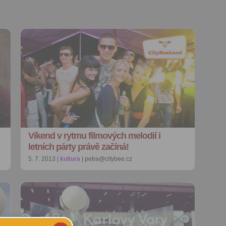
Víkend v rytmu filmových melodií i
letních párty právě začíná!
5. 7. 2013 |
kultura
| petra@citybee.cz