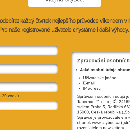
odebírat každý čtvrtek nejlepšího průvodce víkendem v
Pro naše registrované uživatele chystáme i další výhody.
nem? Pak
Na co do kina? Připravte se, zombíci a
skauti útočí
4. 7. 2013 |
kultura
| lucie@citybee.cz
Zpracování osobních
Jaké osobní údaje shro
Uživatelské jméno
E-mail
IP adresu
- 20 znaků
Správcem osobních údajů je
Tabernas 21 s.r.o., IČ: 2416
sídlem Praha 5, Radlická 66
15000, Česká republika („Sp
Správce je provozovatelem
stránek www.citybee.cz („str
stále mění,"
I Berlín má svůj Bajkazyl! Kávu a klepy v
rozesílatelem newsletteru.