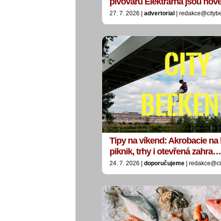
pivovaru Elektrárna jsou no
27. 7. 2026 |
advertorial
| redakce@cityb
Tipy na víkend: Akrobacie na 
piknik, trhy i otevřená zahra…
24. 7. 2026 |
doporučujeme
| redakce@ci