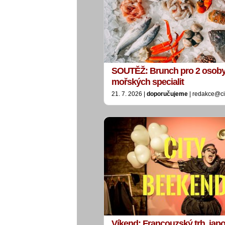
SOUTĚŽ: Brunch pro 2 osoby
mořských specialit
21. 7. 2026 |
doporučujeme
| redakce@ci
Víkend: Francouzský trh, jap