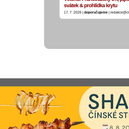
svátek & prohlídka krytu
17. 7. 2026 |
doporučujeme
| redakce@ci