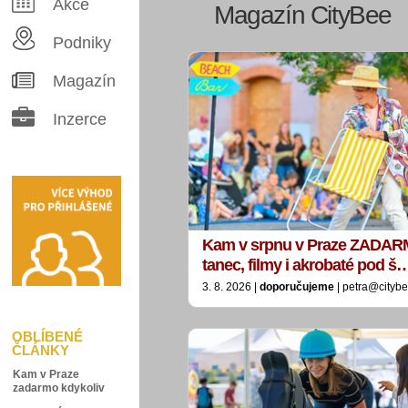
Akce
Magazín CityBee
Podniky
Magazín
Inzerce
Kam v srpnu v Praze ZADAR
tanec, filmy i akrobaté pod š
3. 8. 2026 |
doporučujeme
| petra@citybe
OBLÍBENÉ
ČLÁNKY
Kam v Praze
zadarmo kdykoliv