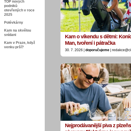
TOP nových
podniků
otevřených v roce
2025
Polévkárny
Kam na skvělou
snídani
Kam o víkendu s dětmi: Koníci
Man, tvoření i pátračka
Kam v Praze, když
venku prší?
30. 7. 2026 |
doporučujeme
| redakce@ci
Nejprodávanější piva z plzeň