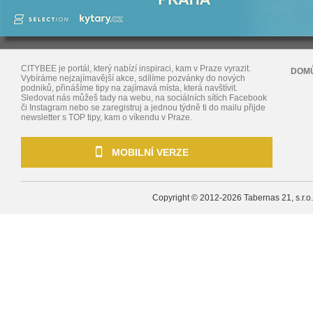
CITYBEE je portál, který nabízí inspiraci, kam v Praze vyrazit.
DOM
Vybíráme nejzajímavější akce, sdílíme pozvánky do nových
podniků, přinášíme tipy na zajímavá místa, která navštívit.
Sledovat nás můžeš tady na webu, na sociálních sítích Facebook
či Instagram nebo se zaregistruj a jednou týdně ti do mailu přijde
newsletter s TOP tipy, kam o víkendu v Praze.
MOBILNÍ VERZE
Copyright © 2012-2026
Tabernas 21, s.r.o.