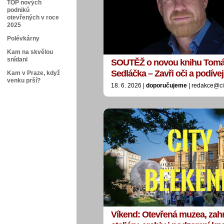
TOP nových
podniků
otevřených v roce
2025
Polévkárny
Kam na skvělou
snídani
SOUTĚŽ o novou knihu Tom
Sedláčka – Zavři oči a podívej
Kam v Praze, když
venku prší?
18. 6. 2026 |
doporučujeme
| redakce@ci
Víkend: Otevřená muzea, zah