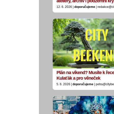
ateliéry, archiv i podzemní kry
12. 6. 2026 |
doporučujeme
| redakce@ci
Plán na víkend? Musíte k řece
Kulaťák a pro věneček
5. 6. 2026 |
doporučujeme
| petra@citybe