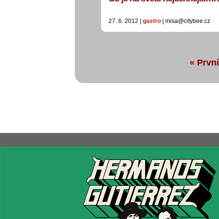
27. 6. 2012 |
gastro
| misa@citybee.cz
« První