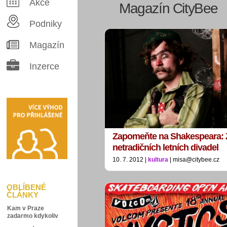
Akce
Magazín CityBee
Podniky
Magazín
Inzerce
Zapomeňte na Shakespeara: 
netradičních letních divadel
10. 7. 2012 |
kultura
| misa@citybee.cz
OBLÍBENÉ
ČLÁNKY
Kam v Praze
zadarmo kdykoliv