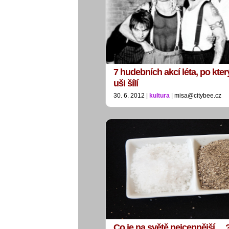
7 hudebních akcí léta, po kte
uši šílí
30. 6. 2012 |
kultura
| misa@citybee.cz
Co je na světě nejcennější….