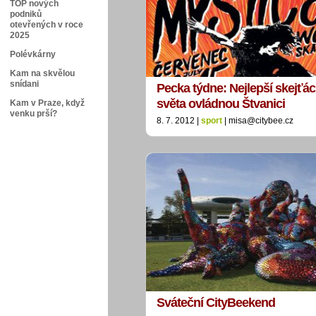
TOP nových
podniků
otevřených v roce
2025
Polévkárny
Kam na skvělou
snídani
Pecka týdne: Nejlepší skejťác
světa ovládnou Štvanici
Kam v Praze, když
venku prší?
8. 7. 2012 |
sport
| misa@citybee.cz
Sváteční CityBeekend