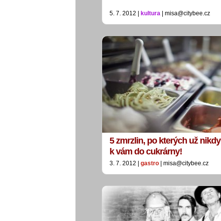
5. 7. 2012 |
kultura
| misa@citybee.cz
5 zmrzlin, po kterých už nikd
k vám do cukrárny!
3. 7. 2012 |
gastro
| misa@citybee.cz