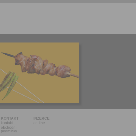
l.
stávat
te souhlas
ných
zesílání
h sdělení
ngových
e v Praze.
ti let, nebo
u se
 pro tento
hoto
te starší 16
hoto
e, že jste
KONTAKT
INZERCE
kontakt
on-line
lasíte s
obchodní
podmínky