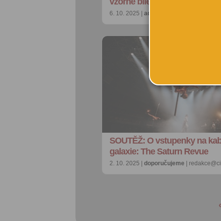
vzorně bílého města ve Šva
6. 10. 2025 |
advertorial
| redakce@cityb
SOUTĚŽ: O vstupenky na kaba
galaxie: The Saturn Revue
2. 10. 2025 |
doporučujeme
| redakce@ci