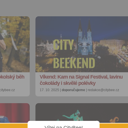
okolský běh
Víkend: Kam na Signal Festival, lavinu
čokolády i skvělé polévky
itybee.cz
17. 10. 2025 |
doporučujeme
| redakce@citybee.cz
Vítej na CityBee!