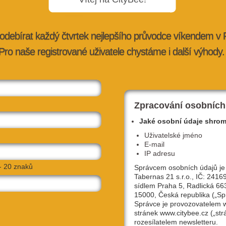
odebírat každý čtvrtek nejlepšího průvodce víkendem v
Pro naše registrované uživatele chystáme i další výhody.
rásnější
Magický svět, kde se baví děti i rodiče:
objevte Divadlo Image
ybee.cz
10. 10. 2025 |
advertorial
| redakce@citybee.cz
Zpracování osobních
Jaké osobní údaje shro
Uživatelské jméno
E-mail
IP adresu
- 20 znaků
Správcem osobních údajů je
Tabernas 21 s.r.o., IČ: 2416
sídlem Praha 5, Radlická 66
15000, Česká republika („Sp
Správce je provozovatelem
stránek www.citybee.cz („str
jemství
FOTO: Staroměstská tržnice se změnila 
rozesílatelem newsletteru.