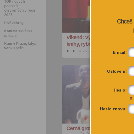
TOP nových
podniků
otevřených v roce
2025
Chceš 
Polévkárny
Kam na skvělou
snídani
Víkend: Výstava v krytu, nejk
knihy, rybobraní i Designbl…
Kam v Praze, když
venku prší?
10. 10. 2025 |
doporučujeme
| petra@cit
E-mail:
Oslovení:
Heslo:
6 
Heslo znovu:
Černá groteska Láskkka! o ta