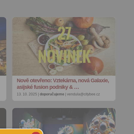
Nově otevřeno: Vztekárna, nová Galaxie,
asijské fusion podniky & …
13. 10. 2025 |
doporučujeme
| vendula@citybee.cz