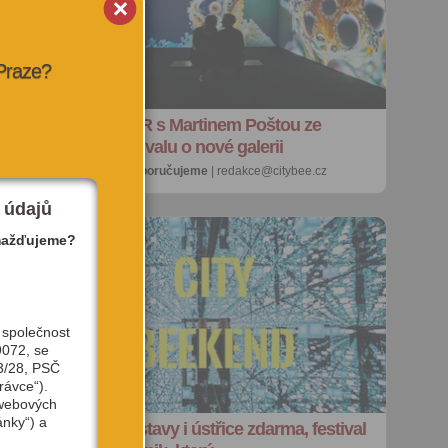
 Praze?
ROZHOVOR s Martinem Poštou ze
Signal Festivalu o nové galerii
9. 10. 2025 |
doporučujeme
| redakce@citybee.cz
 údajů
mažďujeme?
 společnost
9072, se
3/28, PSČ
rávce“).
 webových
ánky“) a
v
Víkend: Výstavy i ústřice zdarma, festival