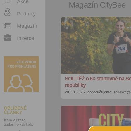
Akce
Magazín CityBee
Podniky
Magazín
Inzerce
SOUTĚŽ o 6× startovné na S
republiky
20. 10. 2025 |
doporučujeme
| redakce@c
OBLÍBENÉ
ČLÁNKY
Kam v Praze
zadarmo kdykoliv