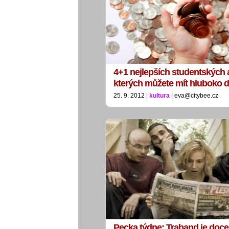
4+1 nejlepších studentských a
kterých můžete mít hluboko
25. 9. 2012 |
kultura
| eva@citybee.cz
Pecka týdne: Traband je doce