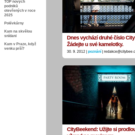
TOP nových
podniků
otevřených v roce
2025
Polévkárny
Kam na skvělou
snídani
Dnes vychází druhé číslo Cit
Žádejte u své kamelotky.
Kam v Praze, když
venku prší?
30. 9. 2012 |
poznání
| redakce@citybee.
CityBeekend: Užijte si prodl