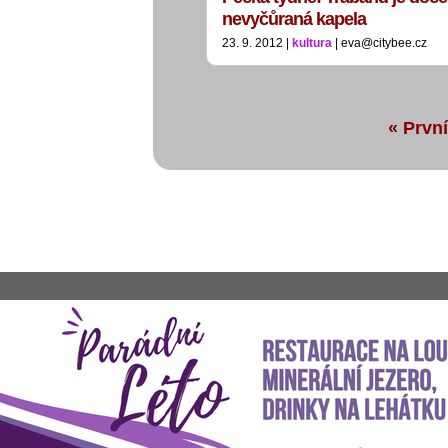
nevyčůraná kapela
23. 9. 2012 |
kultura
| eva@citybee.cz
« První