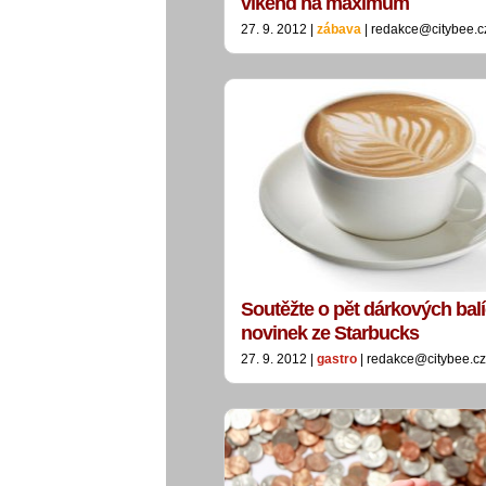
víkend na maximum
27. 9. 2012 |
zábava
| redakce@citybee.c
Soutěžte o pět dárkových bal
novinek ze Starbucks
27. 9. 2012 |
gastro
| redakce@citybee.cz