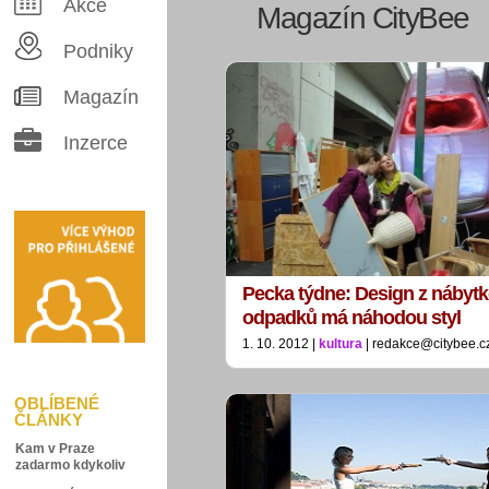
Akce
Magazín CityBee
Podniky
Magazín
Inzerce
Pecka týdne: Design z nábyt
odpadků má náhodou styl
1. 10. 2012 |
kultura
| redakce@citybee.c
OBLÍBENÉ
ČLÁNKY
Kam v Praze
zadarmo kdykoliv