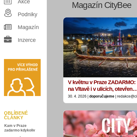
Akce
Magazín CityBee
Podniky
Magazín
Inzerce
V květnu v Praze ZADARMO: 
na Vltavě i v ulicích, otevřen
30. 4. 2026 |
doporučujeme
| redakce@ci
OBLÍBENÉ
ČLÁNKY
Kam v Praze
zadarmo kdykoliv