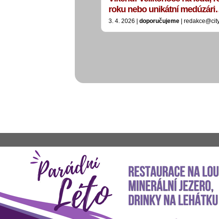
roku nebo unikátní medúzár
3. 4. 2026 |
doporučujeme
| redakce@cit