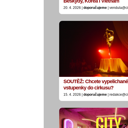
Beskydy, Korea i Vietnam
20. 4. 2026 |
doporučujeme
| vendula@ci
SOUTĚŽ: Chcete vypelichané
vstupenky do cirkusu?
15. 4. 2026 |
doporučujeme
| redakce@ci