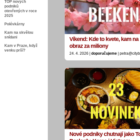
TOP nových
podniků
otevřených v roce
2025
Polévkárny
Kam na skvělou
snídani
Víkend: Kde to kvete, kam na
obraz za miliony
Kam v Praze, když
venku prší?
24. 4. 2026 |
doporučujeme
| petra@city
Nové podniky chutnají jako 