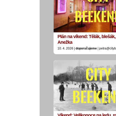
Plán na víkend: Tělák, blešák, 
Anežka
10. 4. 2026 |
doporučujeme
| petra@city
Víkend: Velikonoce na ledu, 