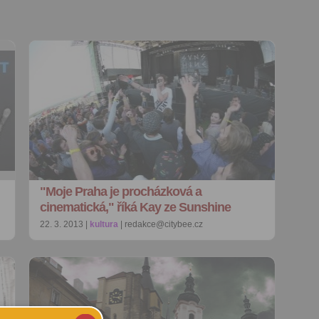
"Moje Praha je procházková a
cinematická," říká Kay ze Sunshine
22. 3. 2013 |
kultura
| redakce@citybee.cz