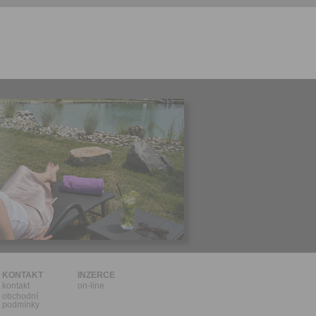
l.
stávat
te souhlas
ných
zesílání
h sdělení
ngových
e v Praze.
ti let, nebo
u se
 pro tento
hoto
te starší 16
hoto
e, že jste
KONTAKT
INZERCE
kontakt
on-line
lasíte s
obchodní
podmínky