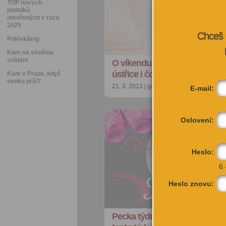
TOP nových
podniků
otevřených v roce
2025
Chceš 
Polévkárny
Kam na skvělou
snídani
O víkendu můžete požírat rekla
ústřice i čokoládu!
Kam v Praze, když
venku prší?
21. 3. 2013 |
gastro
| redakce@citybee.cz
E-mail:
Oslovení:
Heslo:
6 
Heslo znovu:
Pecka týdne: Šest módních ak