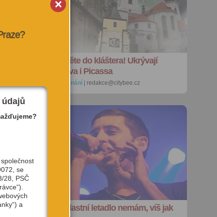
 Praze?
Hřešíte? Jděte do kláštera! Ukrývají
speciální piva i Picassa
19. 3. 2013 |
poznání
| redakce@citybee.cz
 údajů
mažďujeme?
 společnost
9072, se
3/28, PSČ
rávce“).
 webových
ánky“) a
e
Example: Vlastní letadlo nemám, víš jak