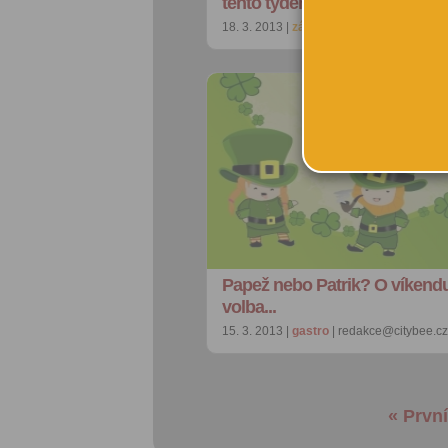
tento týden prošpikují Prah…
18. 3. 2013 |
zábava
| redakce@citybee.c
Papež nebo Patrik? O víkend
volba...
15. 3. 2013 |
gastro
| redakce@citybee.cz
« První