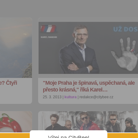
e? Čtyři
"Moje Praha je špinavá, uspěchaná, ale
přesto krásná," říká Karel…
25. 3. 2013 |
kultura
| redakce@citybee.cz
Vítej na CityBee!