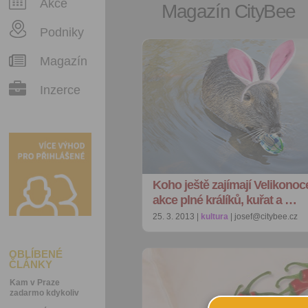
Akce
Magazín CityBee
Podniky
Magazín
Inzerce
Koho ještě zajímají Velikonoc
akce plné králíků, kuřat a …
25. 3. 2013 |
kultura
| josef@citybee.cz
OBLÍBENÉ
ČLÁNKY
Kam v Praze
zadarmo kdykoliv