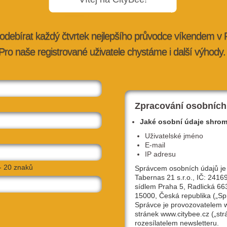
odebírat každý čtvrtek nejlepšího průvodce víkendem v
Pro naše registrované uživatele chystáme i další výhody.
my, chilli,
5 klipů, které české kapely natočily v
hlavním městě!
20. 3. 2013 |
kultura
| redakce@citybee.cz
Zpracování osobních
Jaké osobní údaje shro
Uživatelské jméno
E-mail
IP adresu
- 20 znaků
Správcem osobních údajů je
Tabernas 21 s.r.o., IČ: 2416
sídlem Praha 5, Radlická 66
15000, Česká republika („Sp
Správce je provozovatelem
stránek www.citybee.cz („str
cí, které
DOX vystavuje umělce, který boří, oživuj
rozesílatelem newsletteru.