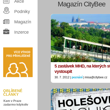
Akce
Magazín CityBee
Podniky
Magazín
Inzerce
5 zastávek MHD, na kterých sto
vystoupit
30. 7. 2012 |
poznání
| misa@citybee.cz
OBLÍBENÉ
ČLÁNKY
Kam v Praze
zadarmo kdykoliv