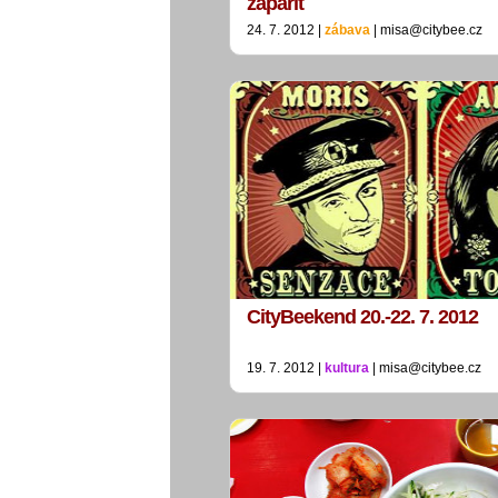
zapařit
24. 7. 2012 |
zábava
| misa@citybee.cz
CityBeekend 20.-22. 7. 2012
19. 7. 2012 |
kultura
| misa@citybee.cz