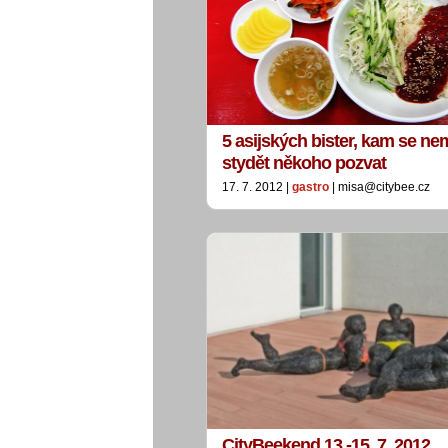
5 asijských bister, kam se ne
stydět někoho pozvat
17. 7. 2012 |
gastro
| misa@citybee.cz
CityBeekend 13.-15. 7. 2012