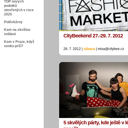
TOP nových
podniků
otevřených v roce
2025
Polévkárny
Kam na skvělou
snídani
CityBeekend 27.-29. 7. 2012
Kam v Praze, když
venku prší?
26. 7. 2012 |
zábava
| misa@citybee.cz
5 skvělých párty, kde ještě v l