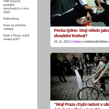
TOP nových
podniků
otevřených v roce
2025
Polévkárny
Kam na skvělou
snídani
Pecka týdne: Stojí někdo jako
divadelní festival?
Kam v Praze, když
venku prší?
25. 11. 2012 |
kultura
| redakce@citybee.
"Mojí Praze chybí radost v ulic