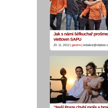
Jak s námi šéfkuchař prošmej
viettown SAPU
20. 11. 2012 |
gastro
| redakce@citybee.
"Naší Praze chybí moře a brně