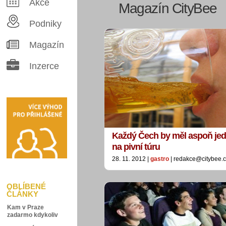
Akce
Magazín CityBee
Podniky
Magazín
Inzerce
Každý Čech by měl aspoň jed
na pivní túru
28. 11. 2012 |
gastro
| redakce@citybee.
OBLÍBENÉ
ČLÁNKY
Kam v Praze
zadarmo kdykoliv