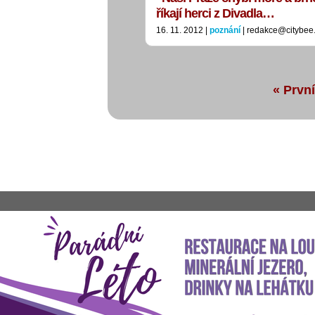
říkají herci z Divadla…
16. 11. 2012 |
poznání
| redakce@citybee
« První