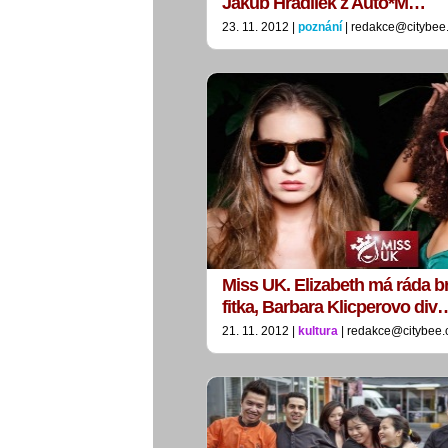
Jakub Hradílek z Auto*M…
23. 11. 2012 |
poznání
| redakce@citybee
Miss UK. Elizabeth má ráda b
fitka, Barbara Klicperovo div
21. 11. 2012 |
kultura
| redakce@citybee.