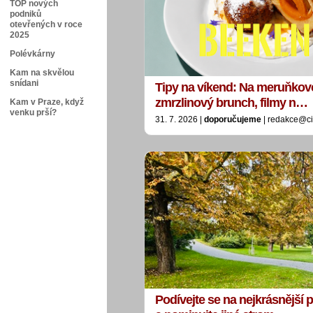
TOP nových
podniků
otevřených v roce
2025
Polévkárny
Kam na skvělou
snídani
Tipy na víkend: Na meruňkové
zmrzlinový brunch, filmy n…
Kam v Praze, když
venku prší?
31. 7. 2026 |
doporučujeme
| redakce@ci
Podívejte se na nejkrásnější p