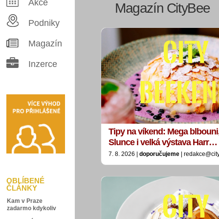
Akce
Magazín CityBee
Podniky
Magazín
Inzerce
Tipy na víkend: Mega blbouni
Slunce i velká výstava Harr…
7. 8. 2026 |
doporučujeme
| redakce@cit
OBLÍBENÉ
ČLÁNKY
Kam v Praze
zadarmo kdykoliv