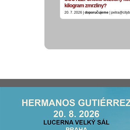
kilogram zmrzliny?
20. 7. 2026 |
doporučujeme
| petra@city