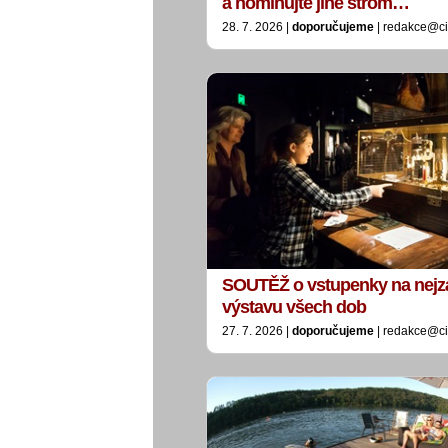
a nominujte jiné strom…
28. 7. 2026 |
doporučujeme
| redakce@ci
SOUTĚŽ o vstupenky na nejz
výstavu všech dob
27. 7. 2026 |
doporučujeme
| redakce@ci