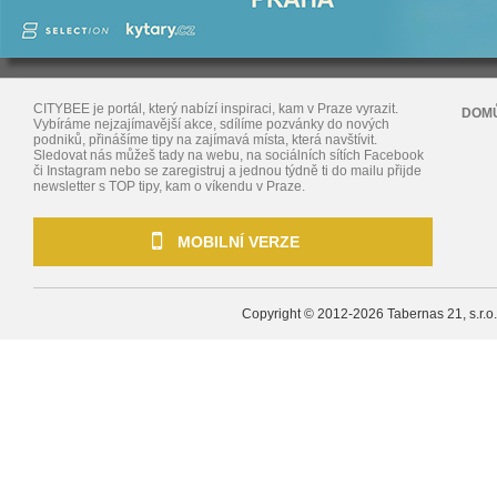
CITYBEE je portál, který nabízí inspiraci, kam v Praze vyrazit.
DOM
Vybíráme nejzajímavější akce, sdílíme pozvánky do nových
podniků, přinášíme tipy na zajímavá místa, která navštívit.
Sledovat nás můžeš tady na webu, na sociálních sítích Facebook
či Instagram nebo se zaregistruj a jednou týdně ti do mailu přijde
newsletter s TOP tipy, kam o víkendu v Praze.
MOBILNÍ VERZE
Copyright © 2012-2026
Tabernas 21, s.r.o.