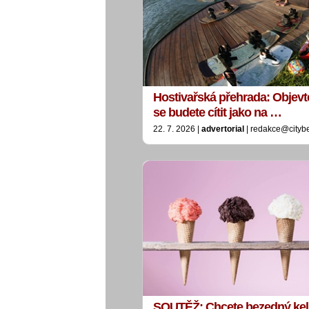
Hostivařská přehrada: Objevt
se budete cítit jako na …
22. 7. 2026 |
advertorial
| redakce@cityb
SOUTĚŽ: Chcete bezedný ke