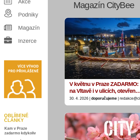
Akce
Magazín CityBee
Podniky
Magazín
Inzerce
V květnu v Praze ZADARMO: 
na Vltavě i v ulicích, otevřen
30. 4. 2026 |
doporučujeme
| redakce@ci
OBLÍBENÉ
ČLÁNKY
Kam v Praze
zadarmo kdykoliv