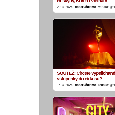
Beskydy, Korea i Vietnam
20. 4. 2026 |
doporučujeme
| vendula@ci
SOUTĚŽ: Chcete vypelichané
vstupenky do cirkusu?
15. 4. 2026 |
doporučujeme
| redakce@ci