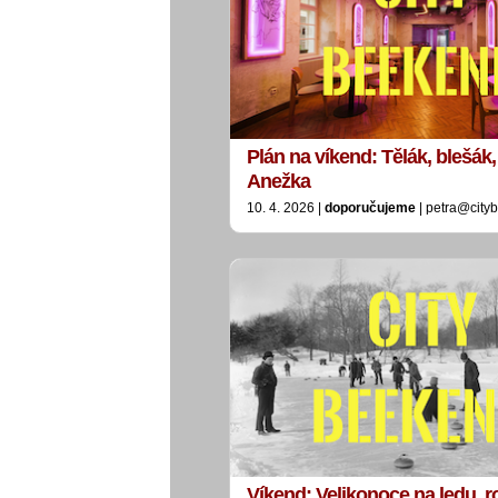
Plán na víkend: Tělák, blešák, 
Anežka
10. 4. 2026 |
doporučujeme
| petra@city
Víkend: Velikonoce na ledu, 