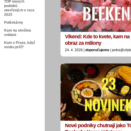
TOP nových
podniků
otevřených v roce
2025
Polévkárny
Kam na skvělou
snídani
Víkend: Kde to kvete, kam na
obraz za miliony
Kam v Praze, když
venku prší?
24. 4. 2026 |
doporučujeme
| petra@city
Nové podniky chutnají jako 