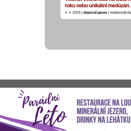
roku nebo unikátní medúzár
3. 4. 2026 |
doporučujeme
| redakce@cit