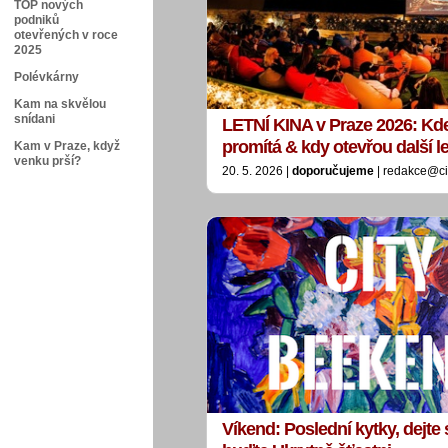
TOP nových
podniků
otevřených v roce
2025
Polévkárny
Kam na skvělou
snídani
LETNÍ KINA v Praze 2026: Kde
promítá & kdy otevřou další 
Kam v Praze, když
venku prší?
20. 5. 2026 |
doporučujeme
| redakce@ci
Víkend: Poslední kytky, dejte 