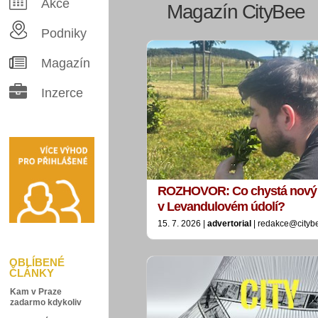
Akce
Magazín CityBee
Podniky
Magazín
Inzerce
ROZHOVOR: Co chystá nový 
v Levandulovém údolí?
15. 7. 2026 |
advertorial
| redakce@cityb
OBLÍBENÉ
ČLÁNKY
Kam v Praze
zadarmo kdykoliv