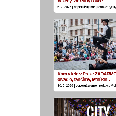
bazény, zmrzliny i akce …
6. 7. 2026 |
doporučujeme
| redakce@cit
Kam v létě v Praze ZADARMO:
divadlo, tančírny, letní kin…
30. 6. 2026 |
doporučujeme
| redakce@ci