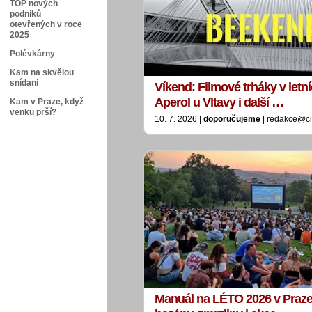
TOP nových
podniků
otevřených v roce
2025
Polévkárny
Kam na skvělou
snídani
Víkend: Filmové trháky v letn
Aperol u Vltavy i další …
Kam v Praze, když
venku prší?
10. 7. 2026 |
doporučujeme
| redakce@ci
Manuál na LÉTO 2026 v Praze: