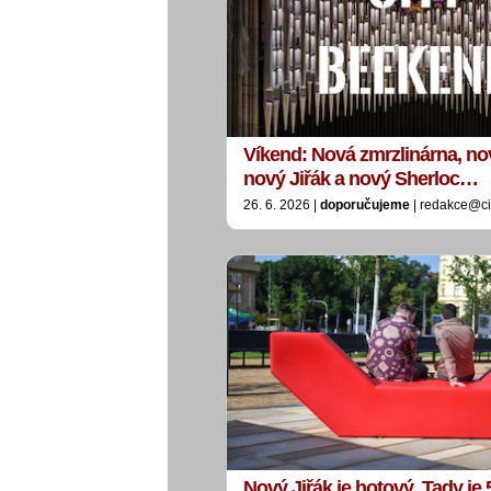
Víkend: Nová zmrzlinárna, no
nový Jiřák a nový Sherloc…
26. 6. 2026 |
doporučujeme
| redakce@ci
Nový Jiřák je hotový. Tady je 