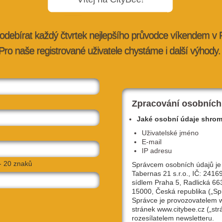
odebírat každý čtvrtek nejlepšího průvodce víkendem v
Pro naše registrované uživatele chystáme i další výhody.
ražské aleje
Nejprodávanější piva z plzeňského
pivovaru Elektrárna jsou nově b…
tybee.cz
27. 7. 2026 |
advertorial
| redakce@citybee.cz
Zpracování osobních
Jaké osobní údaje shro
Uživatelské jméno
E-mail
IP adresu
- 20 znaků
Správcem osobních údajů je
Tabernas 21 s.r.o., IČ: 2416
sídlem Praha 5, Radlická 66
15000, Česká republika („Sp
Správce je provozovatelem
stránek www.citybee.cz („str
lávce,
Hostivařská přehrada: Objevte místo, kd
rozesílatelem newsletteru.