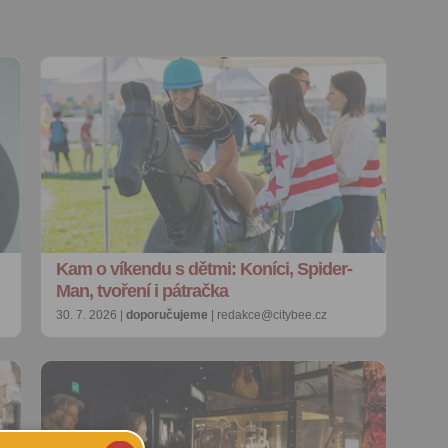
Kam o víkendu s dětmi: Koníci, Spider-
Man, tvoření i pátračka
30. 7. 2026 |
doporučujeme
| redakce@citybee.cz