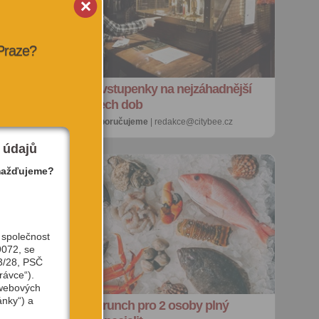
 Praze?
SOUTĚŽ o vstupenky na nejzáhadnější
výstavu všech dob
27. 7. 2026 |
doporučujeme
| redakce@citybee.cz
 údajů
mažďujeme?
 společnost
9072, se
3/28, PSČ
rávce“).
 webových
ánky“) a
e
SOUTĚŽ: Brunch pro 2 osoby plný