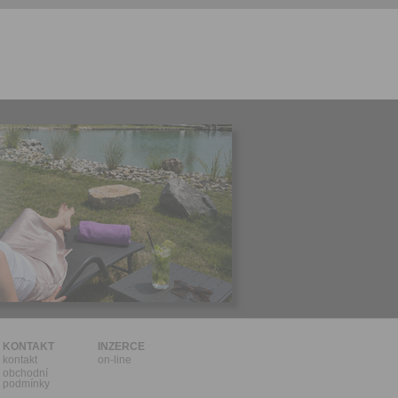
l.
stávat
te souhlas
ných
zesílání
h sdělení
ngových
e v Praze.
ti let, nebo
u se
 pro tento
hoto
te starší 16
hoto
e, že jste
KONTAKT
INZERCE
kontakt
on-line
lasíte s
obchodní
podmínky