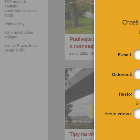
TOP nových
podniků
otevřených v roce
2025
Chceš 
Polévkárny
Kam na skvělou
snídani
Podívejte se na nejkrásnější p
a nominujte jiné strom…
Kam v Praze, když
venku prší?
28. 7. 2026 |
doporučujeme
| redakce@ci
E-mail:
Oslovení:
Heslo:
6 
Heslo znovu:
Tipy na víkend: Akrobacie na 