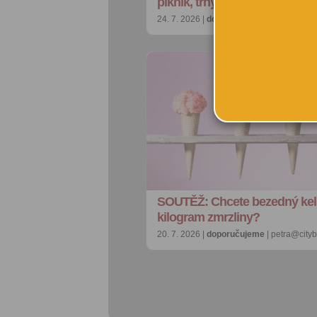
piknik, trhy i otevřená zahra…
24. 7. 2026 |
doporučujeme
| redakce@ci
SOUTĚŽ: Chcete bezedný ke
kilogram zmrzliny?
20. 7. 2026 |
doporučujeme
| petra@city