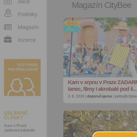
Akce
Magazín CityBee
Podniky
Magazín
Inzerce
Kam v srpnu v Praze ZADAR
tanec, filmy i akrobaté pod š
3. 8. 2026 |
doporučujeme
| petra@citybe
OBLÍBENÉ
ČLÁNKY
Kam v Praze
zadarmo kdykoliv