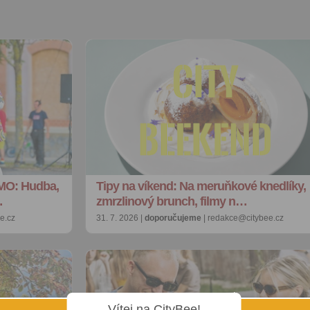
MO: Hudba,
Tipy na víkend: Na meruňkové knedlíky,
…
zmrzlinový brunch, filmy n…
e.cz
31. 7. 2026 |
doporučujeme
| redakce@citybee.cz
Vítej na CityBee!