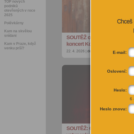
TOP nových
podniků
otevřených v roce
2025
Chceš 
Polévkárny
Kam na skvělou
snídani
SOUTĚŽ o vstupenky na jedin
koncert Kosheen v Praze
Kam v Praze, když
venku prší?
22. 4. 2026 |
doporučujeme
| redakce@ci
E-mail:
Oslovení:
Heslo:
6 
Heslo znovu:
SOUTĚŽ: Chcete vypelichané