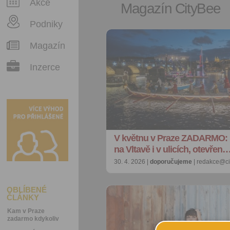
Akce
Magazín CityBee
Podniky
Magazín
Inzerce
V květnu v Praze ZADARMO: 
na Vltavě i v ulicích, otevřen
30. 4. 2026 |
doporučujeme
| redakce@ci
OBLÍBENÉ
ČLÁNKY
Kam v Praze
zadarmo kdykoliv