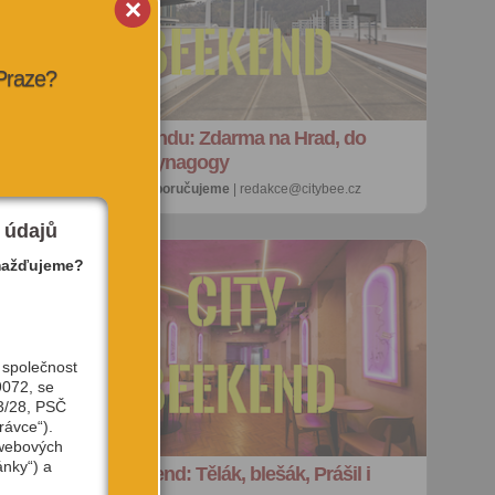
 Praze?
Kam o víkendu: Zdarma na Hrad, do
krytu i do synagogy
17. 4. 2026 |
doporučujeme
| redakce@citybee.cz
 údajů
mažďujeme?
 společnost
9072, se
3/28, PSČ
rávce“).
 webových
ánky“) a
Plán na víkend: Tělák, blešák, Prášil i