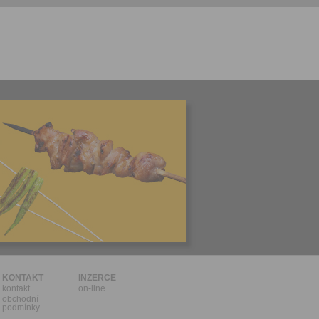
l.
stávat
te souhlas
ných
zesílání
h sdělení
ngových
e v Praze.
ti let, nebo
u se
 pro tento
hoto
te starší 16
hoto
e, že jste
KONTAKT
INZERCE
kontakt
on-line
lasíte s
obchodní
podmínky