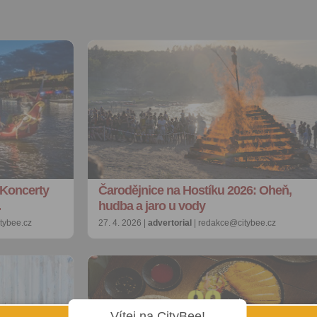
Koncerty
Čarodějnice na Hostíku 2026: Oheň,
…
hudba a jaro u vody
tybee.cz
27. 4. 2026 |
advertorial
| redakce@citybee.cz
Vítej na CityBee!