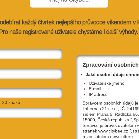
odebírat každý čtvrtek nejlepšího průvodce víkendem v
Pro naše registrované uživatele chystáme i další výhody.
ý open-air
Nové podniky chutnají jako Toskánsko,
Beskydy, Korea i Vietnam
tybee.cz
20. 4. 2026 |
doporučujeme
| vendula@citybee.cz
Zpracování osobních
Jaké osobní údaje shro
Uživatelské jméno
E-mail
IP adresu
- 20 znaků
Správcem osobních údajů je
Tabernas 21 s.r.o., IČ: 2416
sídlem Praha 5, Radlická 66
15000, Česká republika („Sp
Správce je provozovatelem
stránek www.citybee.cz („str
ho klauna a
Nový Dvorecký most: 6 věcí, které byste
rozesílatelem newsletteru.