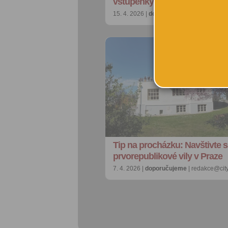
vstupenky do cirkusu?
15. 4. 2026 |
doporučujeme
| redakce@ci
Tip na procházku: Navštivte 
prvorepublikové vily v Praze
7. 4. 2026 |
doporučujeme
| redakce@cit