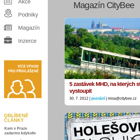
Akce
Magazín CityBee
Podniky
Magazín
Inzerce
5 zastávek MHD, na kterých sto
vystoupit
30. 7. 2012 |
poznání
| misa@citybee.cz
OBLÍBENÉ
ČLÁNKY
Kam v Praze
zadarmo kdykoliv