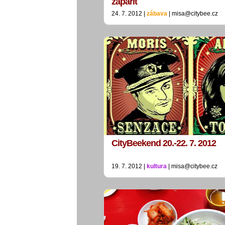
zapařit
24. 7. 2012 |
zábava
| misa@citybee.cz
CityBeekend 20.-22. 7. 2012
19. 7. 2012 |
kultura
| misa@citybee.cz