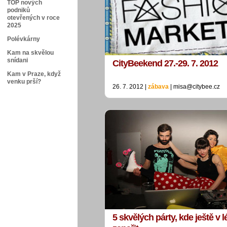
TOP nových
podniků
otevřených v roce
2025
Polévkárny
Kam na skvělou
snídani
CityBeekend 27.-29. 7. 2012
Kam v Praze, když
venku prší?
26. 7. 2012 |
zábava
| misa@citybee.cz
5 skvělých párty, kde ještě v l