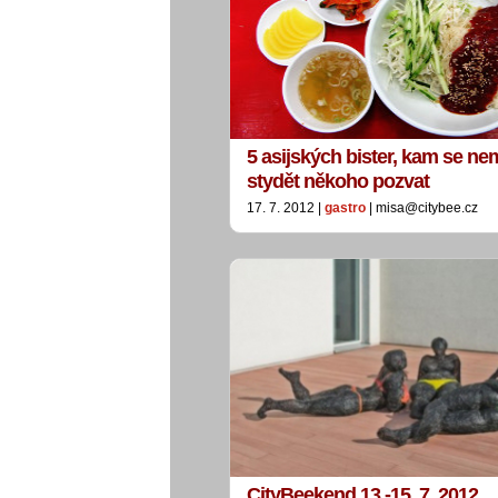
5 asijských bister, kam se ne
stydět někoho pozvat
17. 7. 2012 |
gastro
| misa@citybee.cz
CityBeekend 13.-15. 7. 2012