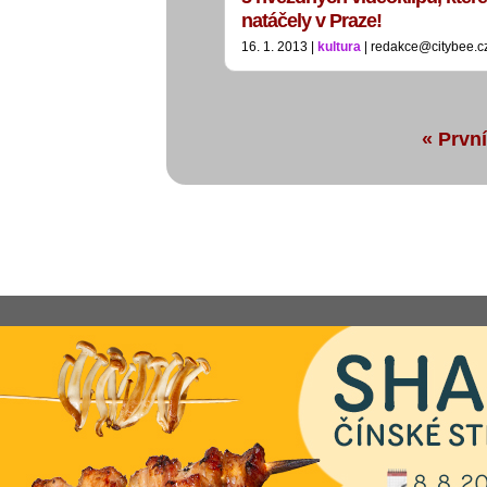
natáčely v Praze!
16. 1. 2013 |
kultura
| redakce@citybee.c
« První