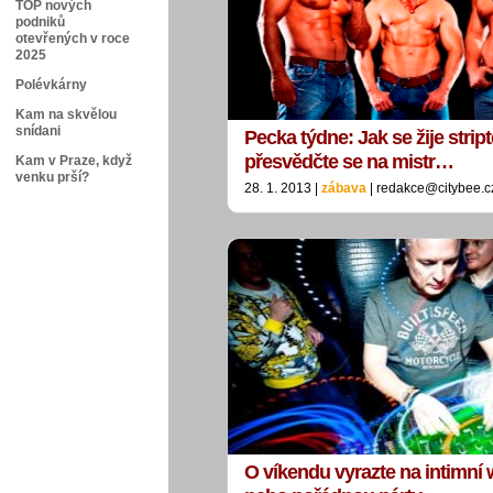
TOP nových
podniků
otevřených v roce
2025
Polévkárny
Kam na skvělou
snídani
Pecka týdne: Jak se žije strip
přesvědčte se na mistr…
Kam v Praze, když
venku prší?
28. 1. 2013 |
zábava
| redakce@citybee.c
O víkendu vyrazte na intimní