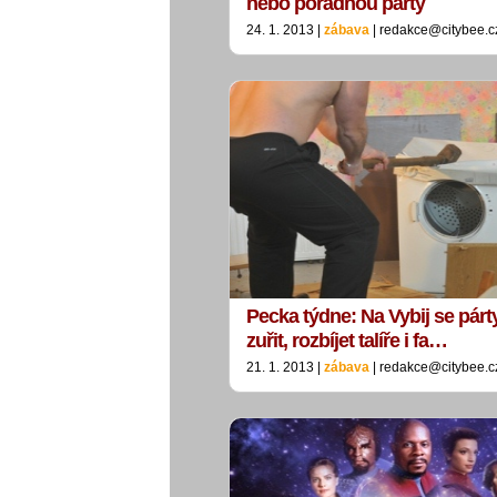
nebo pořádnou párty
24. 1. 2013 |
zábava
| redakce@citybee.c
Pecka týdne: Na Vybij se pár
zuřit, rozbíjet talíře i fa…
21. 1. 2013 |
zábava
| redakce@citybee.c