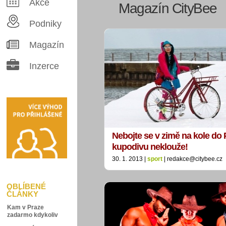
Akce
Magazín CityBee
Podniky
Magazín
Inzerce
Nebojte se v zimě na kole do 
kupodivu neklouže!
30. 1. 2013 |
sport
| redakce@citybee.cz
OBLÍBENÉ
ČLÁNKY
Kam v Praze
zadarmo kdykoliv